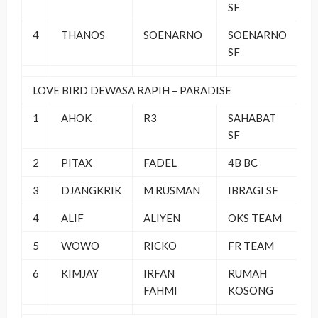
SF
4
THANOS
SOENARNO
SOENARNO
SF
LOVE BIRD DEWASA RAPIH – PARADISE
1
AHOK
R3
SAHABAT
SF
2
PITAX
FADEL
4B BC
3
DJANGKRIK
M RUSMAN
IBRAGI SF
4
ALIF
ALIYEN
OKS TEAM
5
WOWO
RICKO
FR TEAM
6
KIMJAY
IRFAN
RUMAH
FAHMI
KOSONG