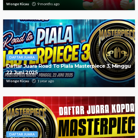
Wonge Kicau
9 months ago
DAFTAR JUARA
Daftar Juara Road To Piala Masterpiece 3, Minggu
22 Juni 2025
Wonge Kicau
1 year ago
DAFTAR JUARA