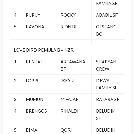
FAMILY SF
4
PUPUY
ROCKY
ABABIL SF
5
RAVONA
R DN BF
GESTANG
BC
LOVE BIRD PEMULA B – NZR
1
RENTAL
ARTAWANA
SHABYAN
BF
CREW
2
LOPIS
IRFAN
DEWA
FAMILY SF
3
MUMUN
M FAJAR
BATARA SF
4
BRENGOS
RINALDI
BELUDIK
SF
5
BIMA
QORI
BELUDIK