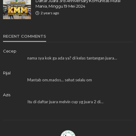
Daftar Juara 3rd Anniversary Komunitas Murai
Mania, Minggu 19 Mei 2024
2 years ago
RECENT COMMENTS
Cecep
nama sya kok ga ada ya? di kelas tantangan juara…
Rijal
Mantab om.mados... sehat selalu om
Azis
Itu di daftar juara melvin cup yg juara 2 di…