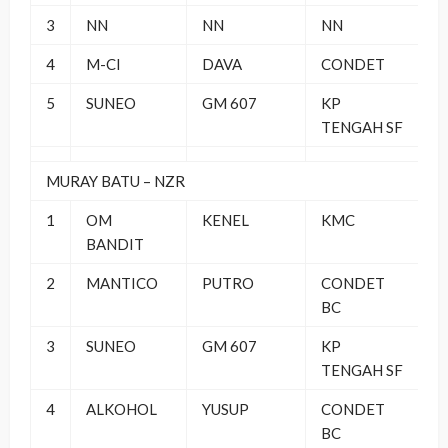
3
NN
NN
NN
4
M-CI
DAVA
CONDET
5
SUNEO
GM 607
KP
TENGAH SF
MURAY BATU – NZR
1
OM
KENEL
KMC
BANDIT
2
MANTICO
PUTRO
CONDET
BC
3
SUNEO
GM 607
KP
TENGAH SF
4
ALKOHOL
YUSUP
CONDET
BC