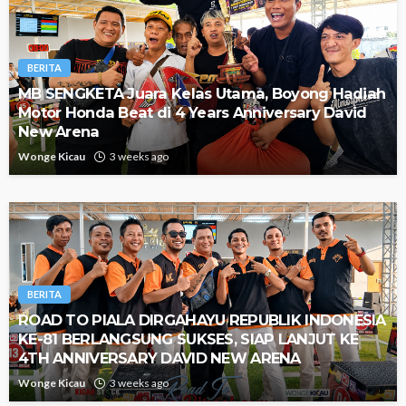
BERITA
MB SENGKETA Juara Kelas Utama, Boyong Hadiah
Motor Honda Beat di 4 Years Anniversary David
New Arena
Wonge Kicau
3 weeks ago
BERITA
ROAD TO PIALA DIRGAHAYU REPUBLIK INDONESIA
KE-81 BERLANGSUNG SUKSES, SIAP LANJUT KE
4TH ANNIVERSARY DAVID NEW ARENA
Wonge Kicau
3 weeks ago