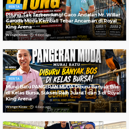
BERITA
Pitung Tak Terbendung! Gaco Andalan Mr. Willar
Garuda Muda Kembali Tebar Ancaman di Royal
King Arena
Wonge Kicau
4 days ago
BERITA
Murai Batu PANGERAN MUDA Diburu Banyak Bos
di Kelas Bursa, Sukses Raih Juara 1 dan 3 di Royal
King Arena
Wonge Kicau
4 days ago