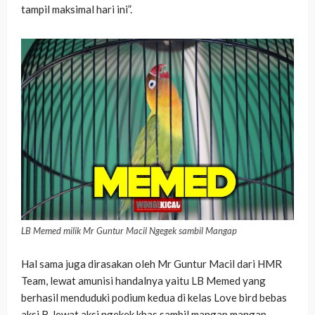
tampil maksimal hari ini”.
LB Memed milik Mr Guntur Macil Ngegek sambil Mangap
Hal sama juga dirasakan oleh Mr Guntur Macil dari HMR
Team, lewat amunisi handalnya yaitu LB Memed yang
berhasil menduduki podium kedua di kelas Love bird bebas
aksi B, lewat aksi ngekek khas sambil mangap mangap