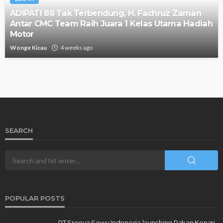
ADIPATI 88 Tak Terbendung, H. Fachruz Zaman
Antar CMC Team Raih Juara 1 Kelas Utama Hadiah
Motor
Wonge Kicau
4 weeks ago
SEARCH
POPULAR POSTS
PT Sreeya Sewu Indonesia launching Pakan Kenari