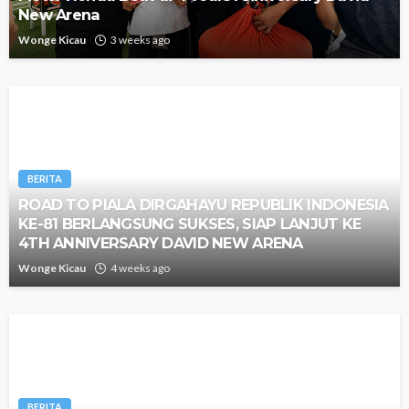
New Arena
Wonge Kicau
3 weeks ago
BERITA
ROAD TO PIALA DIRGAHAYU REPUBLIK INDONESIA
KE-81 BERLANGSUNG SUKSES, SIAP LANJUT KE
4TH ANNIVERSARY DAVID NEW ARENA
Wonge Kicau
4 weeks ago
BERITA