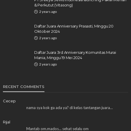
& Perkutut (Vitasong)
2 years ago
Daftar Juara Anniversary Prasasti, Minggu 20
Oktober 2024
2 years ago
Daftar Juara 3rd Anniversary Komunitas Murai
Mania, Minggu 19 Mei 2024
2 years ago
RECENT COMMENTS
Cecep
nama sya kok ga ada ya? di kelas tantangan juara…
Rijal
Mantab om.mados... sehat selalu om