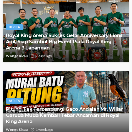
BERITA
Royal King Arena Sukses Gelar Anniversary Lionil
Aqil, Siap Sambut Big Event Piala Royal King
Arena 3 Lapangan
Wonge Kicau
7 days ago
BERITA
Pitung Tak Terbendung! Gaco Andalan Mr. Willar
Garuda Muda Kembali Tebar Ancaman di Royal
King Arena
Wonge Kicau
1 week ago