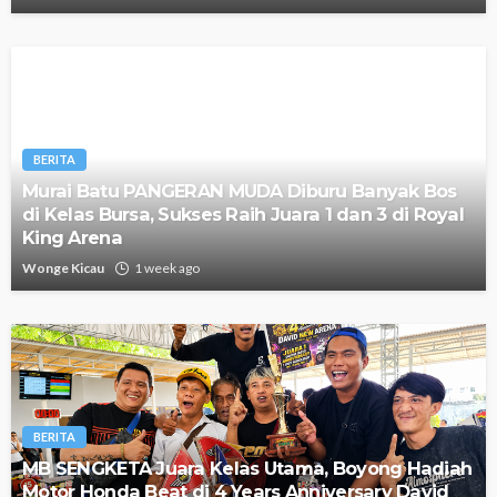
BERITA
Murai Batu PANGERAN MUDA Diburu Banyak Bos
di Kelas Bursa, Sukses Raih Juara 1 dan 3 di Royal
King Arena
Wonge Kicau
1 week ago
BERITA
MB SENGKETA Juara Kelas Utama, Boyong Hadiah
Motor Honda Beat di 4 Years Anniversary David