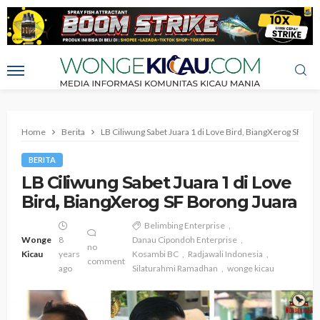
Home
Berita
LB Ciliwung Sabet Juara 1 di Love Bird, BiangXerog SF Bor
BERITA
LB Ciliwung Sabet Juara 1 di Love
Bird, BiangXerog SF Borong Juara
Belimbing Enterprise
Wonge
8
Danau Cipondoh Enterprise
no
Kicau
years
Kosambi BC
Radjawali Indonesia
comment
ago
Silaturahmi Ramadhan
wonge kicau