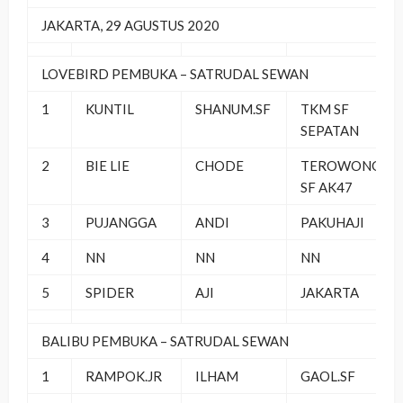
JAKARTA, 29 AGUSTUS 2020
LOVEBIRD PEMBUKA – SATRUDAL SEWAN
1
KUNTIL
SHANUM.SF
TKM SF
SEPATAN
2
BIE LIE
CHODE
TEROWONGAN
SF AK47
3
PUJANGGA
ANDI
PAKUHAJI
4
NN
NN
NN
5
SPIDER
AJI
JAKARTA
BALIBU PEMBUKA – SATRUDAL SEWAN
1
RAMPOK.JR
ILHAM
GAOL.SF