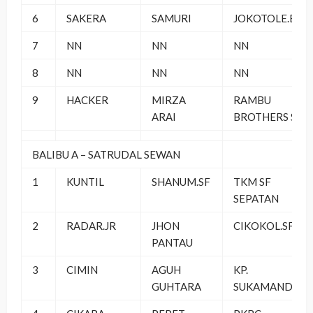
6
SAKERA
SAMURI
JOKOTOLE.BC
7
NN
NN
NN
8
NN
NN
NN
9
HACKER
MIRZA
RAMBU
ARAI
BROTHERS SF
BALIBU A – SATRUDAL SEWAN
1
KUNTIL
SHANUM.SF
TKM SF
SEPATAN
2
RADAR.JR
JHON
CIKOKOL.SF
PANTAU
3
CIMIN
AGUH
KP.
GUHTARA
SUKAMANDI