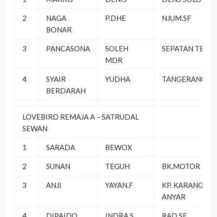
2
NAGA
P.DHE
NJUM.SF
BONAR
3
PANCASONA
SOLEH
SEPATAN TEAM
MDR
4
SYAIR
YUDHA
TANGERANG
BERDARAH
LOVEBIRD REMAJA A – SATRUDAL
SEWAN
1
SARADA
BEWOX
2
SUNAN
TEGUH
BK.MOTOR
3
ANJI
YAYAN.F
KP. KARANG
ANYAR
4
DIPAIDO
INDRA.S
RAD.SF