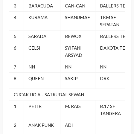
3
BARACUDA
CAN-CAN
BALLERS TEAM
4
KURAMA
SHANUM.SF
TKM SF
SEPATAN
5
SARADA
BEWOX
BALLERS TEAM
6
CELSI
SYIFANI
DAKOTA TEAM
ARSYAD
7
NN
NN
NN
8
QUEEN
SAKIP
DRK
CUCAK IJO A – SATRUDAL SEWAN
1
PETIR
M. RAIS
B.17 SF
TANGERA
2
ANAK PUNK
ADI