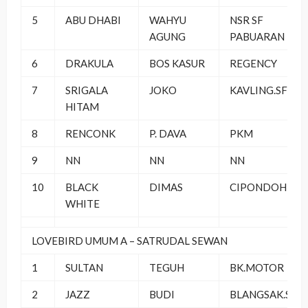
5
ABU DHABI
WAHYU
NSR SF
AGUNG
PABUARAN
6
DRAKULA
BOS KASUR
REGENCY
7
SRIGALA
JOKO
KAVLING.SF
HITAM
8
RENCONK
P. DAVA
PKM
9
NN
NN
NN
10
BLACK
DIMAS
CIPONDOH
WHITE
LOVEBIRD UMUM A – SATRUDAL SEWAN
1
SULTAN
TEGUH
BK.MOTOR
2
JAZZ
BUDI
BLANGSAK.SF