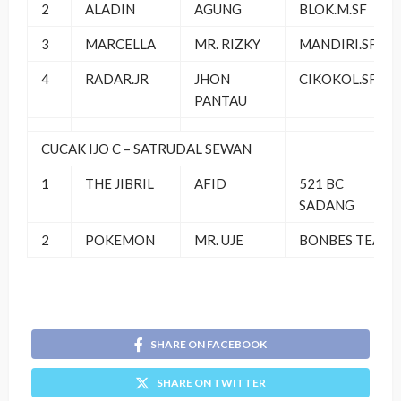
2
ALADIN
AGUNG
BLOK.M.SF
3
MARCELLA
MR. RIZKY
MANDIRI.SF
4
RADAR.JR
JHON
CIKOKOL.SF
PANTAU
CUCAK IJO C – SATRUDAL SEWAN
1
THE JIBRIL
AFID
521 BC
SADANG
2
POKEMON
MR. UJE
BONBES TEAM
SHARE ON FACEBOOK
SHARE ON TWITTER