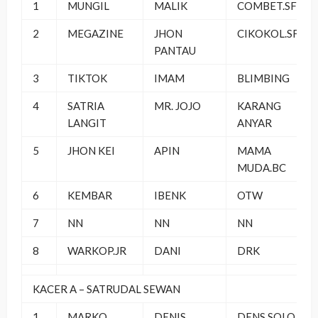
1
MUNGIL
MALIK
COMBET.SF
2
MEGAZINE
JHON
CIKOKOL.SF
PANTAU
3
TIKTOK
IMAM
BLIMBING
4
SATRIA
MR. JOJO
KARANG
LANGIT
ANYAR
5
JHON KEI
APIN
MAMA
MUDA.BC
6
KEMBAR
IBENK
OTW
7
NN
NN
NN
8
WARKOP.JR
DANI
DRK
KACER A – SATRUDAL SEWAN
1
MARKO
DENIS
DENS SOLO