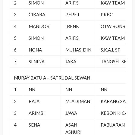
2
SIMON
ARIF.S
KAW TEAM
3
CIKARA
PEPET
PKBC
4
MANDOR
IBENK
OTW BONBES
5
SIMON
ARIF.S
KAW TEAM
6
NONA
MUHASIDIN
S.K.A.L SF
7
SI NINA
JAKA
TANGSEL.SF
MURAY BATU A – SATRUDAL SEWAN
1
NN
NN
NN
2
RAJA
M. ADIMAN
KARANG SARI
3
ARIMBI
JAWA
KEBON KICAU
4
SENA
ASAN
PABUARAN
ASNURI