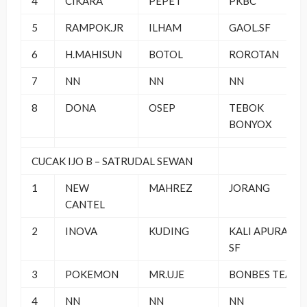
4
CIKARA
PEPET
PKBC
5
RAMPOK.JR
ILHAM
GAOL.SF
6
H.MAHISUN
BOTOL
ROROTAN
7
NN
NN
NN
8
DONA
OSEP
TEBOK
BONYOX
CUCAK IJO B – SATRUDAL SEWAN
1
NEW
MAHREZ
JORANG
CANTEL
2
INOVA
KUDING
KALI APURAN
SF
3
POKEMON
MR.UJE
BONBES TEAM
4
NN
NN
NN