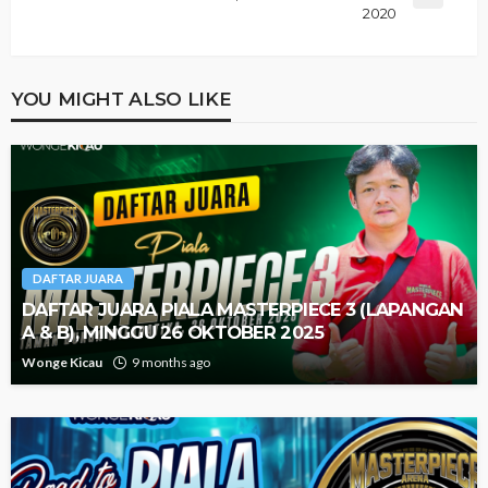
2020
YOU MIGHT ALSO LIKE
DAFTAR JUARA
DAFTAR JUARA PIALA MASTERPIECE 3 (LAPANGAN
A & B), MINGGU 26 OKTOBER 2025
Wonge Kicau
9 months ago