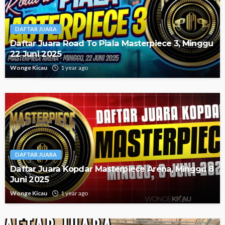
DAFTAR JUARA
Daftar Juara Road To Piala Masterpiece 3, Minggu
22 Juni 2025
Wonge Kicau
1 year ago
DAFTAR JUARA
Daftar Juara Kopdar Masterpiece Arena, Minggu 8
Juni 2025
Wonge Kicau
1 year ago