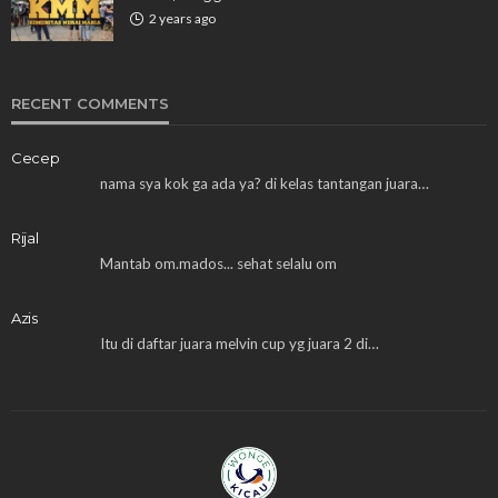
2 years ago
RECENT COMMENTS
Cecep
nama sya kok ga ada ya? di kelas tantangan juara…
Rijal
Mantab om.mados... sehat selalu om
Azis
Itu di daftar juara melvin cup yg juara 2 di…