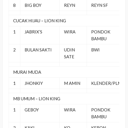
8
BIG BOY
REYN
REYN SF
CUCAK HIJAU – LION KING
1
JABRIX’S
WIRA
PONDOK
BAMBU
2
BULAN SAKTI
UDIN
BWI
SATE
MURAI MUDA
1
JHONKIY
M AMIN
KLENDER/PLN
MB UMUM – LION KING
1
GEBOY
WIRA
PONDOK
BAMBU
2
KAKI
KO
KEBON