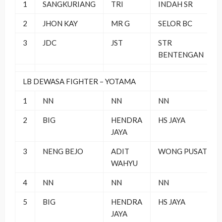
1
SANGKURIANG
TRI
INDAH SR
2
JHON KAY
MR G
SELOR BC
3
JDC
JST
STR
BENTENGAN
LB DEWASA FIGHTER – YOTAMA
1
NN
NN
NN
2
BIG
HENDRA
HS JAYA
JAYA
3
NENG BEJO
ADIT
WONG PUSAT
WAHYU
4
NN
NN
NN
5
BIG
HENDRA
HS JAYA
JAYA