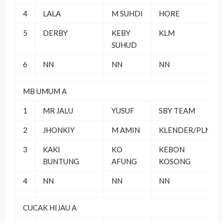
4
LALA
M SUHDI
HORE
5
DERBY
KEBY
KLM
SUHUD
6
NN
NN
NN
MB UMUM A
1
MR JALU
YUSUF
SBY TEAM
2
JHONKIY
M AMIN
KLENDER/PLN
3
KAKI
KO
KEBON
BUNTUNG
AFUNG
KOSONG
4
NN
NN
NN
CUCAK HIJAU A