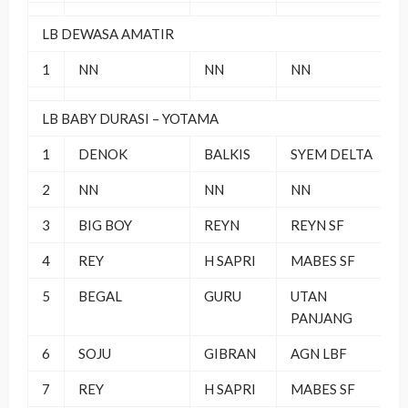
LB DEWASA AMATIR
1
NN
NN
NN
LB BABY DURASI – YOTAMA
1
DENOK
BALKIS
SYEM DELTA
2
NN
NN
NN
3
BIG BOY
REYN
REYN SF
4
REY
H SAPRI
MABES SF
5
BEGAL
GURU
UTAN
PANJANG
6
SOJU
GIBRAN
AGN LBF
7
REY
H SAPRI
MABES SF