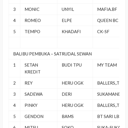
3
MONIC
UNYIL
MAFIA.BF
4
ROMEO
ELPE
QUEEN BC
5
TEMPO
KHADAFI
CK-SF
BALIBU PEMBUKA – SATRUDAL SEWAN
1
SETAN
BUDI TPU
MY TEAM
KREDIT
2
REY
HERU OGK
BALLERS,.TEA
3
SADEWA
DERI
SUKAMANDI
4
PINKY
HERU OGK
BALLERS,.TEA
5
GENDON
BAMS
BT SARI LBS
6
MITSU
SOKO
SUKA-SUKA.SF