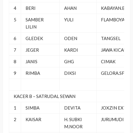
4
BERI
AHAN
KABAYAN.BC
5
SAMBER
YULI
FLAMBOYAN
LILIN
6
GLEDEK
ODEN
TANGSEL
7
JEGER
KARDI
JAWA KICAU
8
JANIS
GHG
CIMAK
9
RIMBA
DIKSI
GELORA.SF
KACER B – SATRUDAL SEWAN
1
SIMBA
DEVITA
JOXZIN EXTR
2
KAISAR
H. SUBKI
JURUMUDI TE
M.NOOR