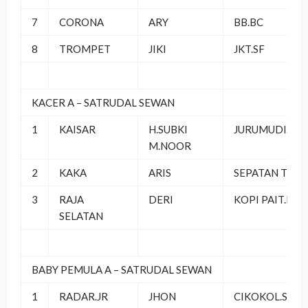
7
CORONA
ARY
BB.BC
8
TROMPET
JIKI
JKT.SF
KACER A – SATRUDAL SEWAN
1
KAISAR
H.SUBKI
JURUMUDI.SF
M.NOOR
2
KAKA
ARIS
SEPATAN TEA
3
RAJA
DERI
KOPI PAIT.BC
SELATAN
BABY PEMULA A – SATRUDAL SEWAN
1
RADAR.JR
JHON
CIKOKOL.SF