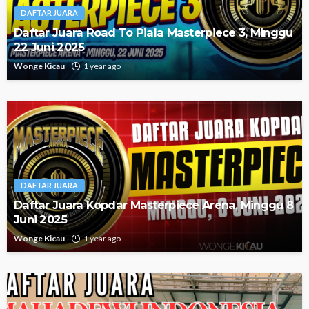
DAFTAR JUARA
Daftar Juara Road To Piala Masterpiece 3, Minggu
22 Juni 2025
Wonge Kicau
1 year ago
DAFTAR JUARA
Daftar Juara Kopdar Masterpiece Arena, Minggu 8
Juni 2025
Wonge Kicau
1 year ago