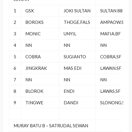
1
GSX
JOKI SULTAN
SULTAN 88 SF
2
BOROKS
THOGE.FALS
AMPAOW.SF
3
MONIC
UNYIL
MAFIA.BF
4
NN
NN
NN
5
COBRA
SUGIANTO
COBRA.SF
6
JINGKRAK
MAS EDI
LAWAN.SF
7
NN
NN
NN
8
BLOROK
ENDI
LAWAS.SF
9
TINGWE
DANDI
SLONONG.SF
MURAY BATU B – SATRUDAL SEWAN