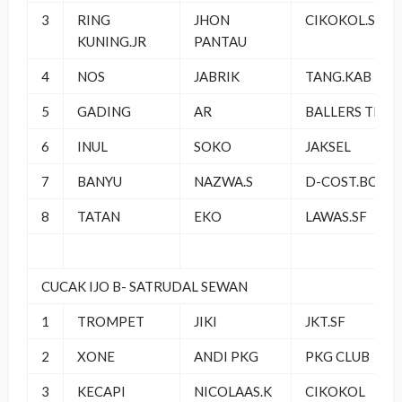
3
RING
JHON
CIKOKOL.SF
KUNING.JR
PANTAU
4
NOS
JABRIK
TANG.KAB
5
GADING
AR
BALLERS TEA
6
INUL
SOKO
JAKSEL
7
BANYU
NAZWA.S
D-COST.BC
8
TATAN
EKO
LAWAS.SF
CUCAK IJO B- SATRUDAL SEWAN
1
TROMPET
JIKI
JKT.SF
2
XONE
ANDI PKG
PKG CLUB
3
KECAPI
NICOLAAS.K
CIKOKOL