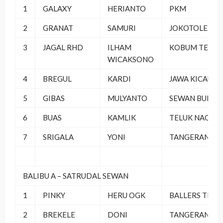
1
GALAXY
HERIANTO
PKM
2
GRANAT
SAMURI
JOKOTOLE.BC
3
JAGAL RHD
ILHAM
KOBUM TEAM
WICAKSONO
4
BREGUL
KARDI
JAWA KICAU
5
GIBAS
MULYANTO
SEWAN BUNDA
6
BUAS
KAMLIK
TELUK NAGA
7
SRIGALA
YONI
TANGERANG
BALIBU A – SATRUDAL SEWAN
1
PINKY
HERU OGK
BALLERS TEA
2
BREKELE
DONI
TANGERANG