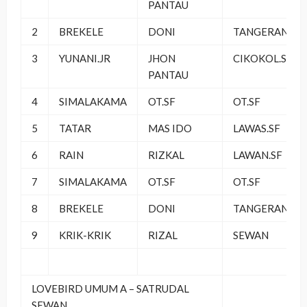
PANTAU
2
BREKELE
DONI
TANGERANG
3
YUNANI.JR
JHON
CIKOKOL.SF
PANTAU
4
SIMALAKAMA
OT.SF
OT.SF
5
TATAR
MAS IDO
LAWAS.SF
6
RAIN
RIZKAL
LAWAN.SF
7
SIMALAKAMA
OT.SF
OT.SF
8
BREKELE
DONI
TANGERANG
9
KRIK-KRIK
RIZAL
SEWAN
LOVEBIRD UMUM A – SATRUDAL
SEWAN