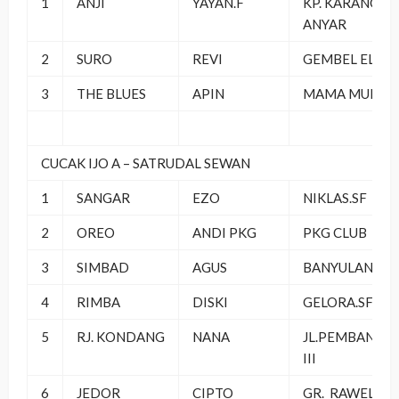
1
ANJI
YAYAN.F
KP. KARANG
ANYAR
2
SURO
REVI
GEMBEL ELITE
3
THE BLUES
APIN
MAMA MUDA 
CUCAK IJO A – SATRUDAL SEWAN
1
SANGAR
EZO
NIKLAS.SF
2
OREO
ANDI PKG
PKG CLUB
3
SIMBAD
AGUS
BANYULANGIT.
4
RIMBA
DISKI
GELORA.SF
5
RJ. KONDANG
NANA
JL.PEMBANGU
III
6
JEDOR
CIPTO
GR. RAWEL