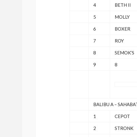
4
BETH II
5
MOLLY
6
BOXER
7
ROY
8
SEMOK’S
9
8
BALIBU A – SAHABA
1
CEPOT
2
STRONK