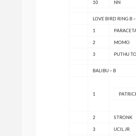
10
NN
LOVE BIRD RING B 
1
PARACET
2
MOMO
3
PUTHU T
BALIBU – B
1
PATRIC
2
STRONK
3
UCIL JR