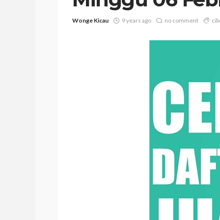
Wonge Kicau
9 years ago
no comment
cib