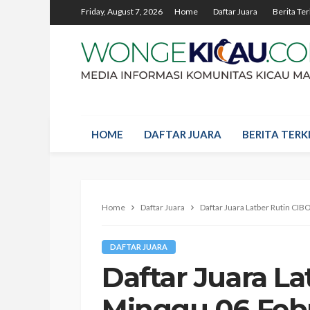
Friday, August 7, 2026
Home
Daftar Juara
Berita Ter
HOME
DAFTAR JUARA
BERITA TERKI
Home
Daftar Juara
Daftar Juara Latber Rutin C
DAFTAR JUARA
Daftar Juara L
Minggu 06 Febr