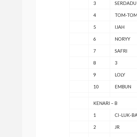
3
SERDADU
4
TOM-TO
5
IJAH
6
NORYY
7
SAFRI
8
3
9
LOLY
10
EMBUN
KENARI – B
1
CI-LUK-B
2
JR