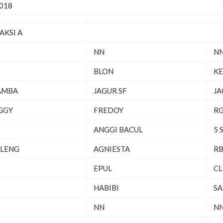
2018
AKSI A
NN
N
BLON
KE
AMBA
JAGUR SF
JA
GGY
FREDOY
RG
ANGGI BACUL
5 
BLENG
AGNIESTA
R
EPUL
CL
HABIBI
SA
NN
N