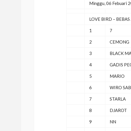
Minggu, 06 Febuari 
LOVE BIRD – BEBAS 
1
7
2
CEMONG
3
BLACK M
4
GADIS PE
5
MARIO
6
WIRO SA
7
STARLA
8
DJAROT
9
NN