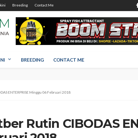
kini
Breeding
Contact Me
NI
BREEDING
CONTACT ME
IBODAS ENTERPRISE Minggu 06 Februari 2018
atber Rutin CIBODAS 
uari 2018