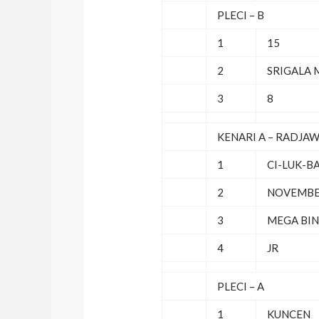
PLECI – B
1
15
2
SRIGALA
3
8
KENARI A – RADJAW
1
CI-LUK-B
2
NOVEMB
3
MEGA BI
4
JR
PLECI – A
1
KUNCEN