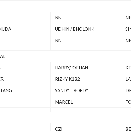
NN
N
 MUDA
UDHIN / BHOLONK
SI
NN
N
ALI
A
HARRY/JOEHAN
KE
ER
RIZKY K2B2
LA
NTANG
SANDY – BOEDY
DE
MARCEL
TO
OZI
BE