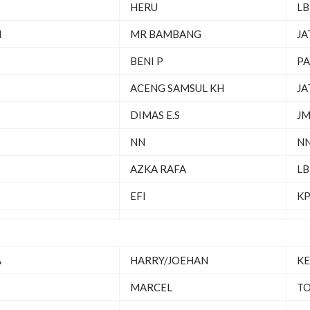
HERU
LB
M
MR BAMBANG
JA
BENI P
PA
ACENG SAMSUL KH
JA
DIMAS E.S
JM
NN
N
AZKA RAFA
LB
EFI
KP
A
HARRY/JOEHAN
KE
MARCEL
TO