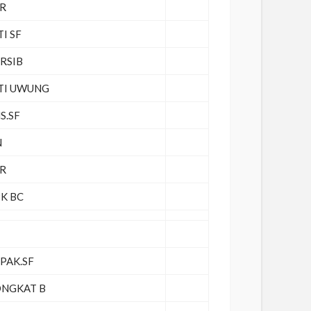
R
TI SF
RSIB
TI UWUNG
S.SF
N
R
K BC
PAK.SF
NGKAT B