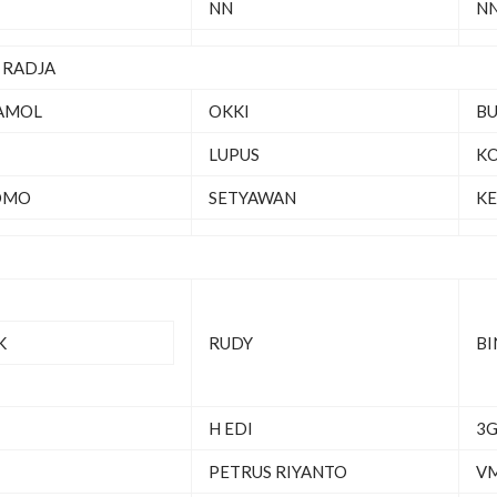
NN
N
– RADJA
AMOL
OKKI
BU
LUPUS
K
OMO
SETYAWAN
K
K
RUDY
BI
H EDI
3G
PETRUS RIYANTO
VM