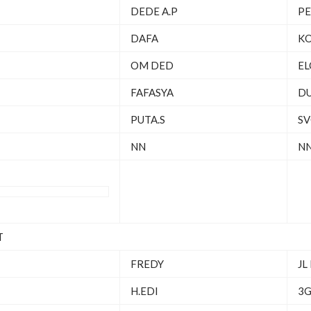
DEDE A.P
P
DAFA
KO
OM DED
EL
FAFASYA
D
PUTA.S
SV
NN
N
T
FREDY
JL
H.EDI
3G