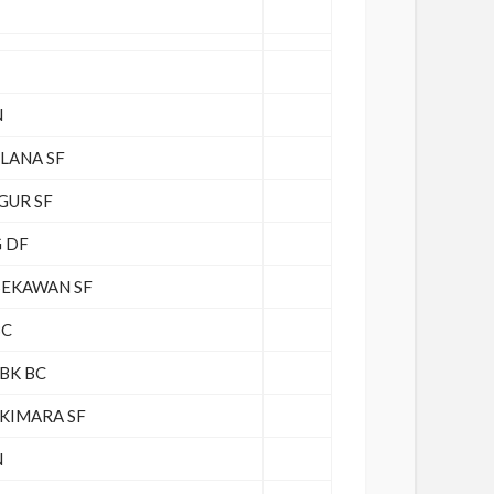
N
LANA SF
GUR SF
 DF
SEKAWAN SF
BC
BK BC
KIMARA SF
N