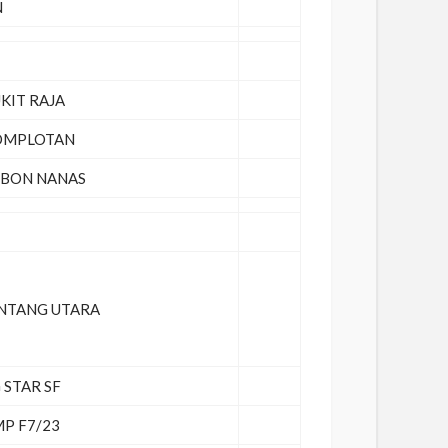
N
KIT RAJA
OMPLOTAN
EBON NANAS
NTANG UTARA
 STAR SF
P F7/23