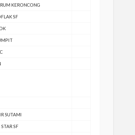
ERUM KERONCONG
FLAK SF
OK
UMPIT
C
N
 IR SUTAMI
 STAR SF