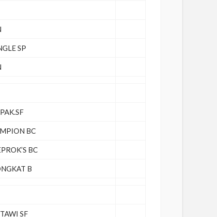
N
NGLE SP
N
PAK.SF
MPION BC
PROK’S BC
NGKAT B
TAWI SF