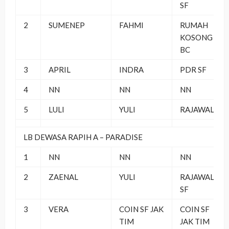
SF
2
SUMENEP
FAHMI
RUMAH
KOSONG
BC
3
APRIL
INDRA
PDR SF
4
NN
NN
NN
5
LULI
YULI
RAJAWALI
LB DEWASA RAPIH A – PARADISE
1
NN
NN
NN
2
ZAENAL
YULI
RAJAWALI
SF
3
VERA
COIN SF JAK
COIN SF
TIM
JAK TIM