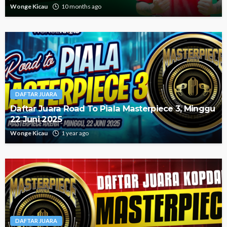
Wonge Kicau
10 months ago
DAFTAR JUARA
Daftar Juara Road To Piala Masterpiece 3, Minggu
22 Juni 2025
Wonge Kicau
1 year ago
DAFTAR JUARA