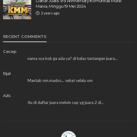
Daftar Juara 3rd Anniversary Komunitas Murai
Mania, Minggu 19 Mei 2024
2 years ago
RECENT COMMENTS
Cecep
nama sya kok ga ada ya? di kelas tantangan juara…
Rijal
Mantab om.mados... sehat selalu om
Azis
Itu di daftar juara melvin cup yg juara 2 di…