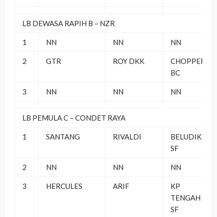
LB DEWASA RAPIH B – NZR
1
NN
NN
NN
2
GTR
ROY DKK
CHOPPER
BC
3
NN
NN
NN
LB PEMULA C – CONDET RAYA
1
SANTANG
RIVALDI
BELUDIK
SF
2
NN
NN
NN
3
HERCULES
ARIF
KP
TENGAH
SF