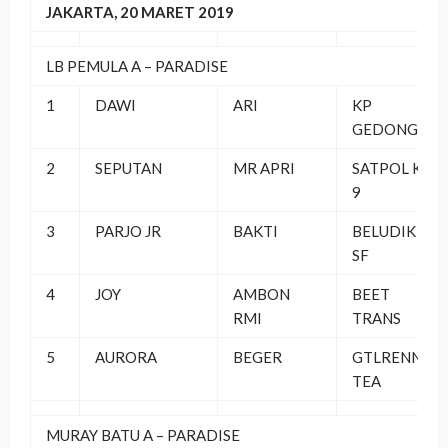
JAKARTA, 20 MARET 2019
LB PEMULA A – PARADISE
1
DAWI
ARI
KP
GEDONG
2
SEPUTAN
MR APRI
SATPOL K-
9
3
PARJO JR
BAKTI
BELUDIK
SF
4
JOY
AMBON
BEET
RMI
TRANS
5
AURORA
BEGER
GTLRENN
TEA
MURAY BATU A – PARADISE