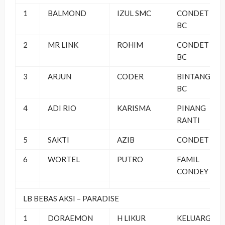
1
BALMOND
IZUL SMC
CONDET
BC
2
MR LINK
ROHIM
CONDET
BC
3
ARJUN
CODER
BINTANG
BC
4
ADI RIO
KARISMA
PINANG
RANTI
5
SAKTI
AZIB
CONDET
6
WORTEL
PUTRO
FAMIL
CONDEY
LB BEBAS AKSI – PARADISE
1
DORAEMON
H LIKUR
KELUARGA