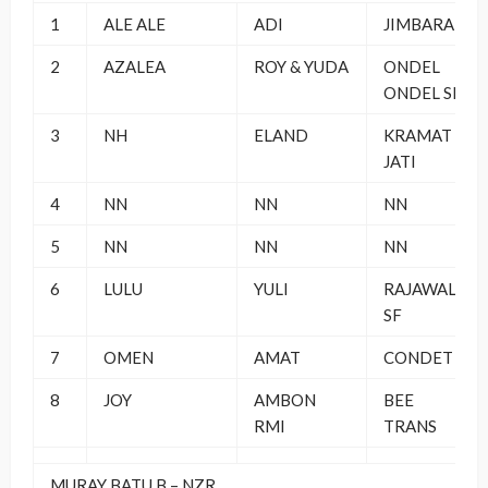
1
ALE ALE
ADI
JIMBARAN
2
AZALEA
ROY & YUDA
ONDEL
ONDEL SF
3
NH
ELAND
KRAMAT
JATI
4
NN
NN
NN
5
NN
NN
NN
6
LULU
YULI
RAJAWALI
SF
7
OMEN
AMAT
CONDET
8
JOY
AMBON
BEE
RMI
TRANS
MURAY BATU B – NZR