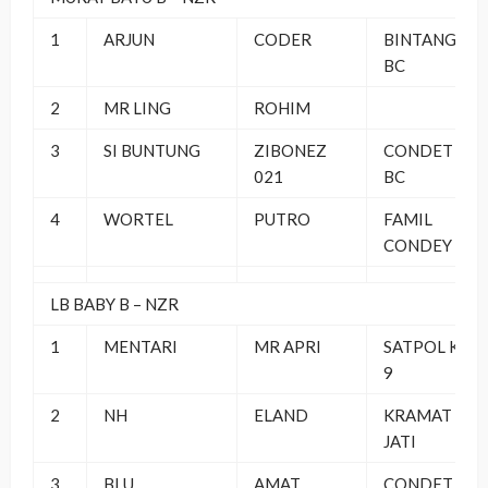
1
ARJUN
CODER
BINTANG
BC
2
MR LING
ROHIM
3
SI BUNTUNG
ZIBONEZ
CONDET
021
BC
4
WORTEL
PUTRO
FAMIL
CONDEY
LB BABY B – NZR
1
MENTARI
MR APRI
SATPOL K-
9
2
NH
ELAND
KRAMAT
JATI
3
BLU
AMAT
CONDET