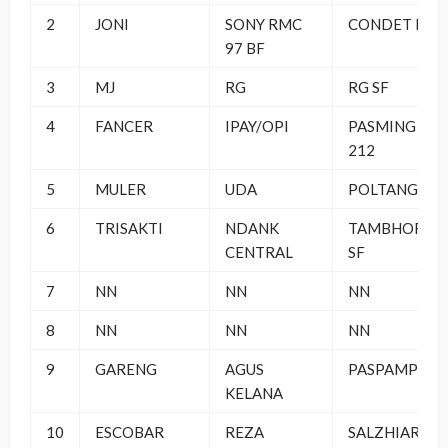
2
JONI
SONY RMC
CONDET BC
97 BF
3
MJ
RG
RG SF
4
FANCER
IPAY/OPI
PASMING
212
5
MULER
UDA
POLTANGAN
6
TRISAKTI
NDANK
TAMBHORA
CENTRAL
SF
7
NN
NN
NN
8
NN
NN
NN
9
GARENG
AGUS
PASPAMPRES
KELANA
10
ESCOBAR
REZA
SALZHIAR SF