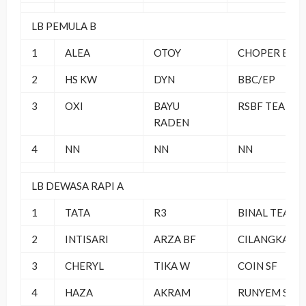
LB PEMULA B
1
ALEA
OTOY
CHOPER BC
2
HS KW
DYN
BBC/EP
3
OXI
BAYU
RSBF TEAM
RADEN
4
NN
NN
NN
LB DEWASA RAPI A
1
TATA
R3
BINAL TEAM
2
INTISARI
ARZA BF
CILANGKAP
3
CHERYL
TIKA W
COIN SF
4
HAZA
AKRAM
RUNYEM SF