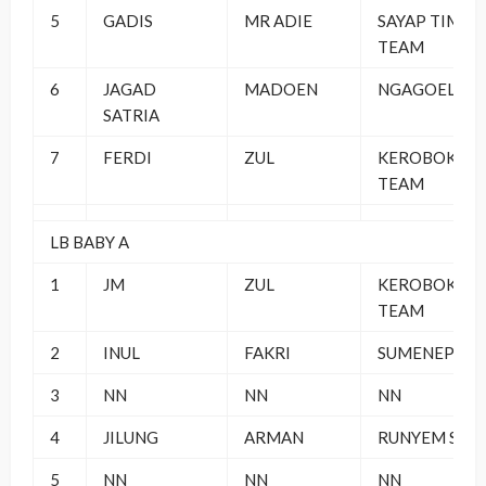
5
GADIS
MR ADIE
SAYAP TIMUR
TEAM
6
JAGAD
MADOEN
NGAGOEL SF
SATRIA
7
FERDI
ZUL
KEROBOKAN
TEAM
LB BABY A
1
JM
ZUL
KEROBOKAN
TEAM
2
INUL
FAKRI
SUMENEP
3
NN
NN
NN
4
JILUNG
ARMAN
RUNYEM SF
5
NN
NN
NN