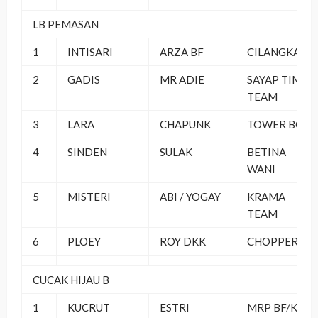
LB PEMASAN
1
INTISARI
ARZA BF
CILANGKAP
2
GADIS
MR ADIE
SAYAP TIMUR
TEAM
3
LARA
CHAPUNK
TOWER BC
4
SINDEN
SULAK
BETINA
WANI
5
MISTERI
ABI / YOGAY
KRAMA
TEAM
6
PLOEY
ROY DKK
CHOPPER BX
CUCAK HIJAU B
1
KUCRUT
ESTRI
MRP BF/KMJ