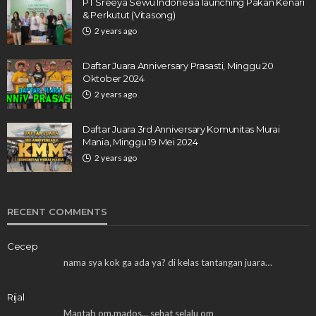
PT Sreeya Sewu Indonesia launching Pakan Kenari
& Perkutut (Vitasong)
2 years ago
Daftar Juara Anniversary Prasasti, Minggu 20
Oktober 2024
2 years ago
Daftar Juara 3rd Anniversary Komunitas Murai
Mania, Minggu 19 Mei 2024
2 years ago
RECENT COMMENTS
Cecep
nama sya kok ga ada ya? di kelas tantangan juara…
Rijal
Mantab om.mados... sehat selalu om