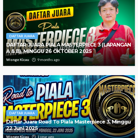
DAFTAR JUARA
DAFTAR JUARA PIALA MASTERPIECE 3 (LAPANGAN
A & B), MINGGU 26 OKTOBER 2025
Wonge Kicau
9 months ago
DAFTAR JUARA
Daftar Juara Road To Piala Masterpiece 3, Minggu
22 Juni 2025
Wonge Kicau
1 year ago