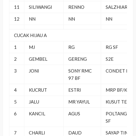
11
SILIWANGI
RENNO
SALZHIAR SF
12
NN
NN
NN
CUCAK HIJAU A
1
MJ
RG
RG SF
2
GEMBEL
GERENG
S2E
3
JONI
SONY RMC
CONDET BC
97 BF
4
KUCRUT
ESTRI
MRP BF/KMJ
5
JALU
MR YAYUL
KUSUT TEAM
6
KANCIL
AGUS
POLTANGAN
SF
7
CHARLI
DAUD
SAYAP TIMUR