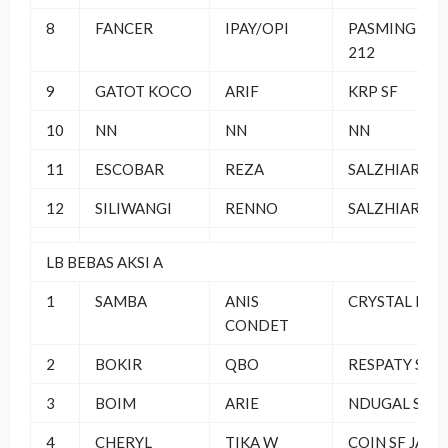
8
FANCER
IPAY/OPI
PASMING
212
9
GATOT KOCO
ARIF
KRP SF
10
NN
NN
NN
11
ESCOBAR
REZA
SALZHIAR SF
12
SILIWANGI
RENNO
SALZHIAR SF
LB BEBAS AKSI A
1
SAMBA
ANIS
CRYSTAL BC
CONDET
2
BOKIR
QBO
RESPATY SF
3
BOIM
ARIE
NDUGAL SF
4
CHERYL
TIKA W
COIN SF JAK