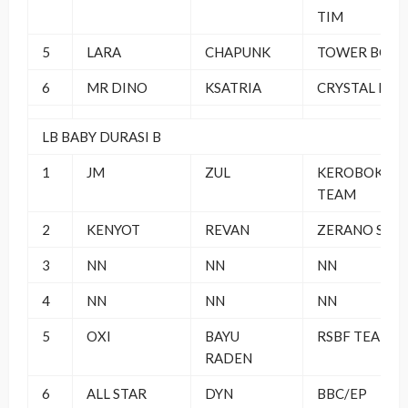
TIM
5
LARA
CHAPUNK
TOWER BC
6
MR DINO
KSATRIA
CRYSTAL BC
LB BABY DURASI B
1
JM
ZUL
KEROBOKAN
TEAM
2
KENYOT
REVAN
ZERANO SF
3
NN
NN
NN
4
NN
NN
NN
5
OXI
BAYU
RSBF TEAM
RADEN
6
ALL STAR
DYN
BBC/EP