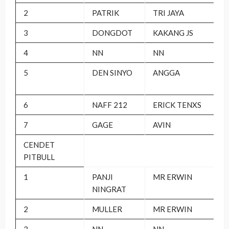
2
PATRIK
TRI JAYA
3
DONGDOT
KAKANG JS
4
NN
NN
5
DEN SINYO
ANGGA
6
NAFF 212
ERICK TENXS
7
GAGE
AVIN
CENDET
PITBULL
1
PANJI
MR ERWIN
NINGRAT
2
MULLER
MR ERWIN
3
NN
NN