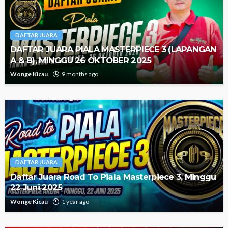
DAFTAR JUARA
DAFTAR JUARA PIALA MASTERPIECE 3 (LAPANGAN
A & B), MINGGU 26 OKTOBER 2025
Wonge Kicau
9 months ago
DAFTAR JUARA
Daftar Juara Road To Piala Masterpiece 3, Minggu
22 Juni 2025
Wonge Kicau
1 year ago