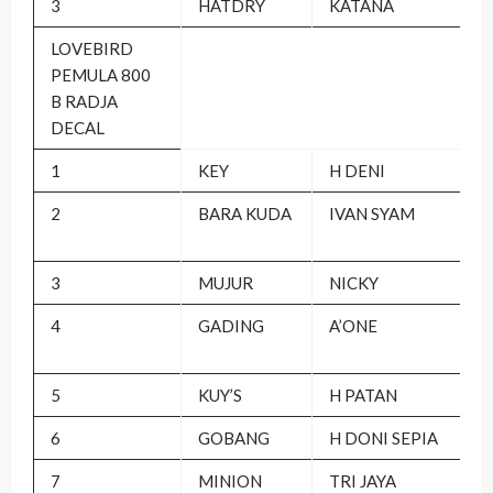
3
HATDRY
KATANA
LOVEBIRD
PEMULA 800
B RADJA
DECAL
1
KEY
H DENI
2
BARA KUDA
IVAN SYAM
3
MUJUR
NICKY
4
GADING
A’ONE
5
KUY’S
H PATAN
6
GOBANG
H DONI SEPIA
7
MINION
TRI JAYA