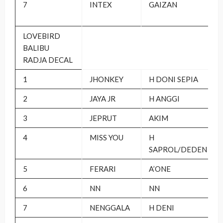
7
INTEX
GAIZAN
LOVEBIRD
BALIBU
RADJA DECAL
1
JHONKEY
H DONI SEPIA
2
JAYA JR
H ANGGI
3
JEPRUT
AKIM
4
MISS YOU
H
SAPROL/DEDEN
5
FERARI
A’ONE
6
NN
NN
7
NENGGALA
H DENI