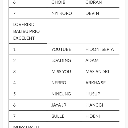
6
GHOIB
GIBRAN
7
NYI RORO
DEVIN
LOVEBIRD
BALIBU PRIO
EXCELENT
1
YOUTUBE
H DONI SEPIA
2
LOADING
ADAM
3
MISS YOU
MAS ANDRI
4
NERRO
ARKHA SF
5
NINEUNG
H USUP
6
JAYA JR
H ANGGI
7
BULLE
H DENI
MURAI BATU