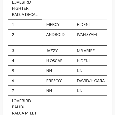
LOVEBIRD
FIGHTER
RADJA DECAL
1
MERCY
H DENI
2
ANDROID
IVAN SYAM
3
JAZZY
MR ARIEF
4
H OSCAR
H DENI
5
NN
NN
6
FRESCO`
DAVID/H GARA
7
NN
NN
LOVEBIRD
BALIBU
RADJA MILET