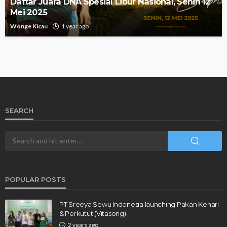
Daftar Juara DNA Spesial Libur Nasional, Senin 12
Mei 2025
Wonge Kicau
1 year ago
SEARCH
POPULAR POSTS
PT Sreeya Sewu Indonesia launching Pakan Kenari
& Perkutut (Vitasong)
2 years ago