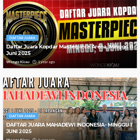
DAFTAR JUARA
Daftar Juara Kopdar Masterpiece Arena, Minggu 8
Juni 2025
Wonge Kicau
1 year ago
DAFTAR JUARA
DAFTAR JUARA MAHADEWI INDONESIA- MINGGU 1
JUNI 2025
Wonge Kicau
1 year ago