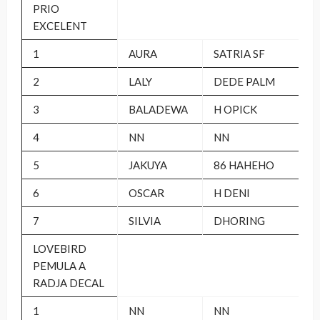
PRIO
EXCELENT
1
AURA
SATRIA SF
2
LALY
DEDE PALM
3
BALADEWA
H OPICK
4
NN
NN
5
JAKUYA
86 HAHEHO
6
OSCAR
H DENI
7
SILVIA
DHORING
LOVEBIRD
PEMULA A
RADJA DECAL
1
NN
NN