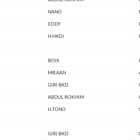
NANO
EDDY
H.HADI
BOIX
MR.AAN
GIRI BKD
ABDUL ROKHIM
H.TONO
GIRI BKD