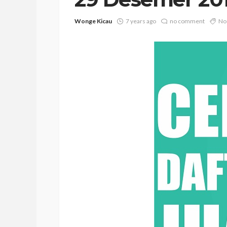
Wonge Kicau
7 years ago
no comment
No