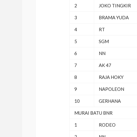
2
JOKO TINGKIR
3
BRAMA YUDA
4
RT
5
SGM
6
NN
7
AK 47
8
RAJA HOKY
9
NAPOLEON
10
GERHANA
MURAI BATU BNR
1
RODEO
2
NN