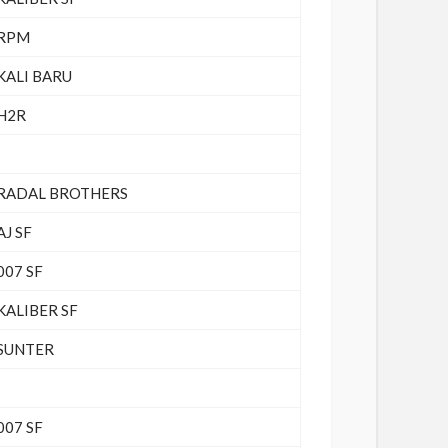
RPM
KALI BARU
H2R
RADAL BROTHERS
AJ SF
007 SF
KALIBER SF
SUNTER
007 SF