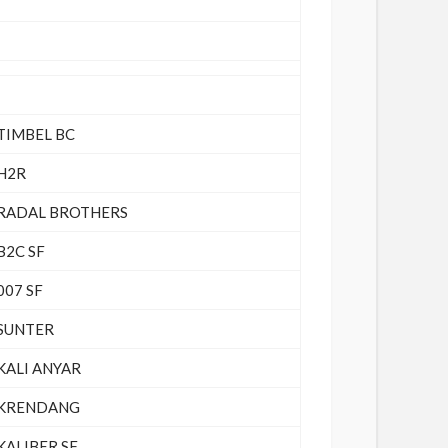
TIMBEL BC
H2R
RADAL BROTHERS
B2C SF
007 SF
SUNTER
KALI ANYAR
KRENDANG
KALIBER SF