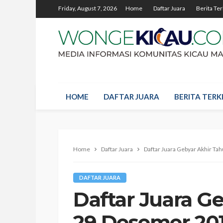
Friday, August 7, 2026
Home
Daftar Juara
Berita Ter
HOME
DAFTAR JUARA
BERITA TERKI
Home
Daftar Juara
Daftar Juara Gebyar Akhir T
DAFTAR JUARA
Daftar Juara G
29 Desemer 20