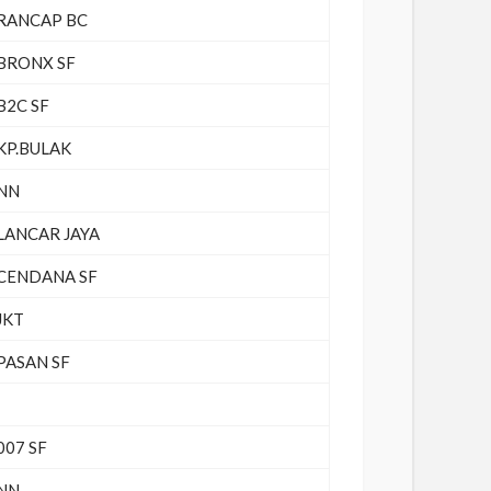
RANCAP BC
BRONX SF
B2C SF
KP.BULAK
NN
LANCAR JAYA
CENDANA SF
JKT
PASAN SF
007 SF
NN