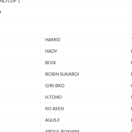
NLJ CUP 1
9
HAMID
HADY
BOIX
ROBIN SUKARDI
GIRI BKD
H.TONO
KO ASEN
AGUS.F
ABDUL ROKHIM