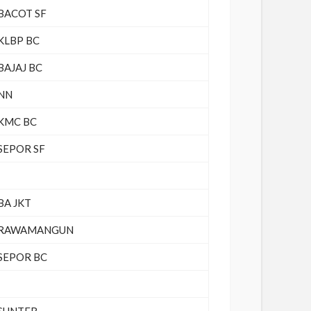
BACOT SF
KLBP BC
BAJAJ BC
NN
KMC BC
SEPOR SF
BA JKT
RAWAMANGUN
SEPOR BC