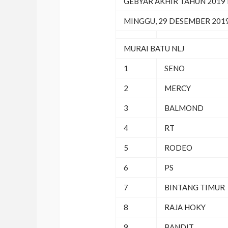
GEBYAR AKHIR TAHUN 2019 
MINGGU, 29 DESEMBER 201
MURAI BATU NLJ
1
SENO
2
MERCY
3
BALMOND
4
RT
5
RODEO
6
PS
7
BINTANG TIMUR
8
RAJA HOKY
9
BANDIT