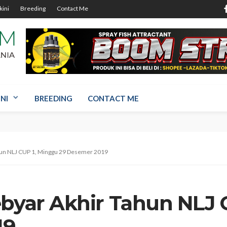
kini
Breeding
Contact Me
NI
BREEDING
CONTACT ME
ahun NLJ CUP 1, Minggu 29 Desemer 2019
ebyar Akhir Tahun NLJ 
19