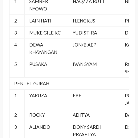
1
SAMBER
HAQZZA BUTT
NRD S
NYOWO
2
LAIN HATI
H.ENGKUS
PETA
3
MUKE GILE KC
YUDISTIRA
DELTA
4
DEWA
JON/B.AEP
KASO
KHAYANGAN
5
PUSAKA
IVAN SYAM
ROYA
SF
PENTET GURAH
1
YAKUZA
EBE
PON
JAGU
2
ROCKY
ADITYA
BAST
3
ALIANDO
DONY SARDI
DSP S
PRASETYA