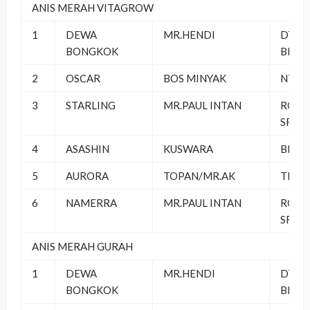
ANIS MERAH VITAGROW
1
DEWA
MR.HENDI
DT PB
BONGKOK
BERS
2
OSCAR
BOS MINYAK
NTRL 
3
STARLING
MR.PAUL INTAN
ROYA
SF
4
ASASHIN
KUSWARA
BEKA
5
AURORA
TOPAN/MR.AK
TNT P
6
NAMERRA
MR.PAUL INTAN
ROYA
SF
ANIS MERAH GURAH
1
DEWA
MR.HENDI
DT PB
BONGKOK
BERS