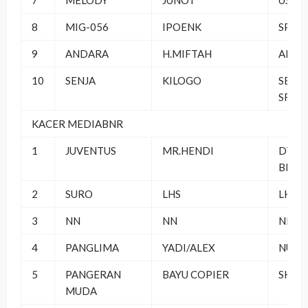
7
MELODY
JUNOT
US Q
8
MIG-056
IPOENK
SPLN 
9
ANDARA
H.MIFTAH
AMBA
10
SENJA
KILOGO
SEMP
SF
KACER MEDIABNR
1
JUVENTUS
MR.HENDI
DT PB
BERS
2
SURO
LHS
LHS S
3
NN
NN
NN
4
PANGLIMA
YADI/ALEX
NUVU
5
PANGERAN
BAYU COPIER
SHA S
MUDA