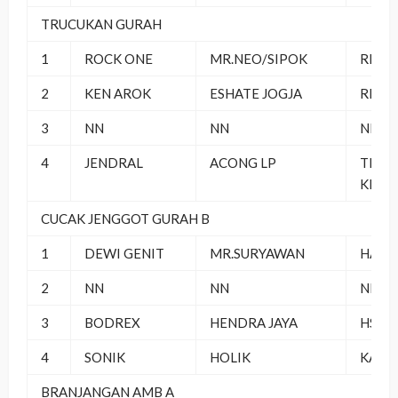
TRUCUKAN GURAH
1
ROCK ONE
MR.NEO/SIPOK
RMK
2
KEN AROK
ESHATE JOGJA
RMB
3
NN
NN
NN
4
JENDRAL
ACONG LP
TRO
KEND
CUCAK JENGGOT GURAH B
1
DEWI GENIT
MR.SURYAWAN
HANT
2
NN
NN
NN
3
BODREX
HENDRA JAYA
HS JA
4
SONIK
HOLIK
KALAP
BRANJANGAN AMB A