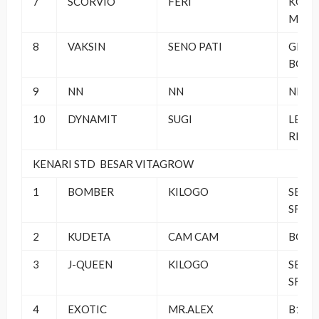
7
SCORVIO
FERI
KOM
MLED
8
VAKSIN
SENO PATI
GEMB
BC
9
NN
NN
NN
10
DYNAMIT
SUGI
LEMB
REBO
KENARI STD BESAR VITAGROW
1
BOMBER
KILOGO
SEMP
SF
2
KUDETA
CAM CAM
BOND
3
J-QUEEN
KILOGO
SEMP
SF
4
EXOTIC
MR.ALEX
B16 