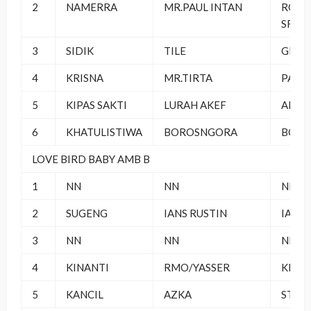
2
NAMERRA
MR.PAUL INTAN
ROYA
SF
3
SIDIK
TILE
GH SF
4
KRISNA
MR.TIRTA
PANT
5
KIPAS SAKTI
LURAH AKEF
AKP 3
6
KHATULISTIWA
BOROSNGORA
BOKIR
LOVE BIRD BABY AMB B
1
NN
NN
NN
2
SUGENG
IANS RUSTIN
IANS 
3
NN
NN
NN
4
KINANTI
RMO/YASSER
KBK 
5
KANCIL
AZKA
STAR