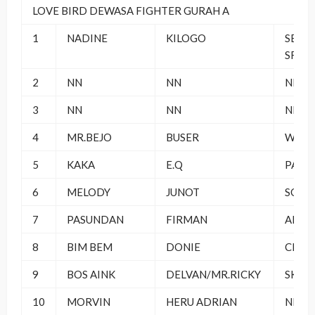
LOVE BIRD DEWASA FIGHTER GURAH A
1
NADINE
KILOGO
SEMP
SF
2
NN
NN
NN
3
NN
NN
NN
4
MR.BEJO
BUSER
WINS
5
KAKA
E.Q
PARAD
6
MELODY
JUNOT
SQUA
7
PASUNDAN
FIRMAN
ARS 
8
BIM BEM
DONIE
CEPU
9
BOS AINK
DELVAN/MR.RICKY
SKMD
10
MORVIN
HERU ADRIAN
NDAN