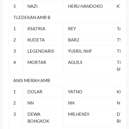
5
NAZI
HERU HANDOKO
KTTS
TLEDEKAN AMB B
1
KSATRIA
REY
TA 06
2
KUDETA
BAR2
TSMB
3
LEGENDARIS
YUSRIL NHF
TLMS
4
MORTAR
AGUS.S
THE 
SF
ANIS MERAH AMB
1
DOLAR
YATNO
KIOS 
2
NN
NN
NN
3
DEWA
MR.HENDI
DT PB
BONGKOK
BERS