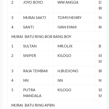
2
JOYO BOYO
WW ANGGA
DT PB
BERS
3
MURAI SAKTI
TOMY/HENRY
SKR 
4
SANTI
IVAN SYAM
ROY 
MURAI BATU RING BOB BANG BOY
1
SULTAN
MR.OLIX
B16 
2
SNIPER
KILOGO
SEMP
SF
3
RAJA TEMBAK
H.BUDIONO
BEKA
4
NN
NN
NN
5
PUTRA
KILOGO
SEMP
MANDALA
SF
MURAI BATU RING APBN