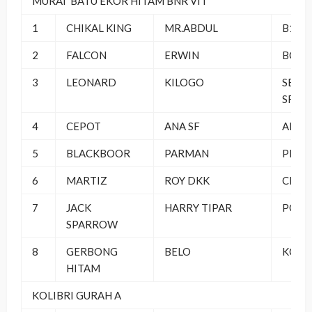
MURAI BATU EKOR HITAM BNR VIT
1
CHIKAL KING
MR.ABDUL
B16 
2
FALCON
ERWIN
BOLA
3
LEONARD
KILOGO
SEMP
SF
4
CEPOT
ANA SF
ANA M
5
BLACKBOOR
PARMAN
PRAM
6
MARTIZ
ROY DKK
CHOP
7
JACK
HARRY TIPAR
POSK
SPARROW
8
GERBONG
BELO
KC 88
HITAM
KOLIBRI GURAH A