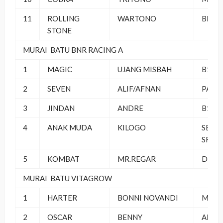
11
ROLLING
WARTONO
BREB
STONE
MURAI BATU BNR RACING A
1
MAGIC
UJANG MISBAH
B16 
2
SEVEN
ALIF/AFNAN
PALE
3
JINDAN
ANDRE
B16 
4
ANAK MUDA
KILOGO
SEMP
SF
5
KOMBAT
MR.REGAR
DOF 
MURAI BATU VITAGROW
1
HARTER
BONNI NOVANDI
MABE
2
OSCAR
BENNY
ARM 