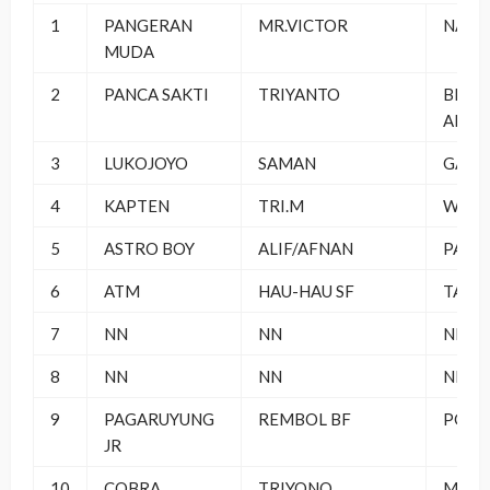
1
PANGERAN
MR.VICTOR
NABA
MUDA
2
PANCA SAKTI
TRIYANTO
BINT
ARWA
3
LUKOJOYO
SAMAN
GARD
4
KAPTEN
TRI.M
WANI
5
ASTRO BOY
ALIF/AFNAN
PALE
6
ATM
HAU-HAU SF
TANG
7
NN
NN
NN
8
NN
NN
NN
9
PAGARUYUNG
REMBOL BF
POLI
JR
10
COBRA
TRIYONO
MUTI