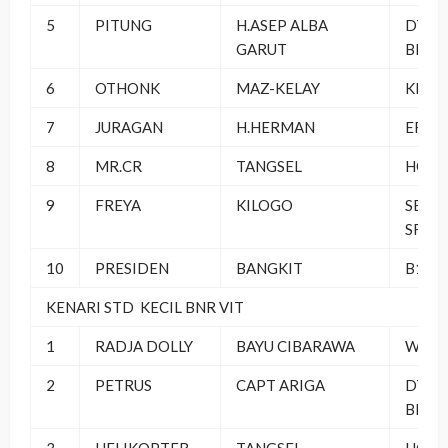
5
PITUNG
H.ASEP ALBA
DT PB
GARUT
BERS
6
OTHONK
MAZ-KELAY
KMY 
7
JURAGAN
H.HERMAN
ERLA
8
MR.CR
TANGSEL
HOU 
9
FREYA
KILOGO
SEMP
SF
10
PRESIDEN
BANGKIT
B16 
KENARI STD KECIL BNR VIT
1
RADJA DOLLY
BAYU CIBARAWA
WINS
2
PETRUS
CAPT ARIGA
DT PB
BERS