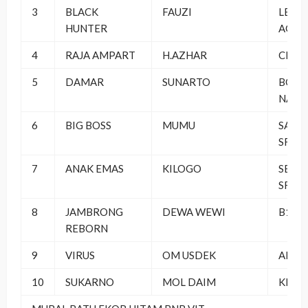
3
BLACK
FAUZI
LENT
HUNTER
AGUN
4
RAJA AMPART
H.AZHAR
CELL
5
DAMAR
SUNARTO
BOJO
NANG
6
BIG BOSS
MUMU
SAMBA
SF
7
ANAK EMAS
KILOGO
SEMP
SF
8
JAMBRONG
DEWA WEWI
B16 
REBORN
9
VIRUS
OM USDEK
ALLI
10
SUKARNO
MOL DAIM
KEMB