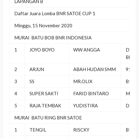
LAPANGAN B
Daftar Juara Lomba BNR SATOE CUP 1
Minggu, 15 November 2020
MURAI BATU BOB BNR INDONESIA
1
JOYO BOYO
WW ANGGA
DT PB
BERS
2
ARJUN
ABAH HUDAN SMM
911 S
3
SS
MR.OLIX
B16 
4
SUPER SAKTI
FARID BINTARO
MR M
5
RAJA TEMBAK
YUDISTIRA
DELTA
MURAI BATU RING BNR SATOE
1
TENGIL
RISCKY
B16 