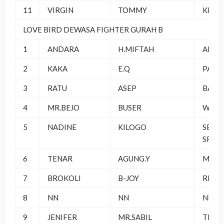
11
VIRGIN
TOMMY
KLI J
LOVE BIRD DEWASA FIGHTER GURAH B
1
ANDARA
H.MIFTAH
AMBA
2
KAKA
E.Q
PARAD
3
RATU
ASEP
BAGE
4
MR.BEJO
BUSER
WINS
5
NADINE
KILOGO
SEMP
SF
6
TENAR
AGUNG.Y
MJP S
7
BROKOLI
B-JOY
RMB
8
NN
NN
NN
9
JENIFER
MR.SABIL
TERA