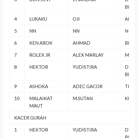
BERS
4
LUKAKU
OJI
ABB 
5
NN
NN
NN
6
KEN AROK
AHMAD
BINT
7
ROLEX JR
ALEX MARLAY
MARL
8
HEKTOR
YUDISTIRA
DT PB
BERS
9
ASHOKA
ADEC GACOR
THE S
10
MALAIKAT
M.SUTAN
KEJA
MAUT
KACER GURAH
1
HEKTOR
YUDISTIRA
DT PB
BERS