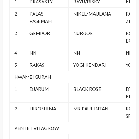
1
PRASASTY
BAYU/RISKY
KMC
2
PALAS
NIKEL/MAULANA
PADE
PASEMAH
ZIAH
3
GEMPOR
NUR/JOE
KOM
BOTI
4
NN
NN
NN
5
RAKAS
YOGI KENDARI
YOGI 
HWAMEI GURAH
1
DJARUM
BLACK ROSE
DT PB
BERS
2
HIROSHIMA
MR.PAUL INTAN
ROYA
SF
PENTET VITAGROW