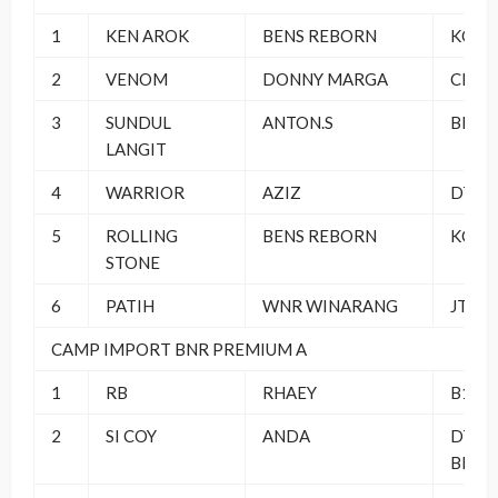
1
KEN AROK
BENS REBORN
KOPI 
2
VENOM
DONNY MARGA
CIKA
3
SUNDUL
ANTON.S
BBB
LANGIT
4
WARRIOR
AZIZ
DT K
5
ROLLING
BENS REBORN
KOPI 
STONE
6
PATIH
WNR WINARANG
JT KR
CAMP IMPORT BNR PREMIUM A
1
RB
RHAEY
B16 
2
SI COY
ANDA
DT PB
BERS