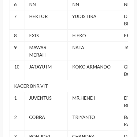
6
NN
NN
NN
7
HEKTOR
YUDISTIRA
DT PB
BERS
8
EXIS
H.EKO
ERIN
9
MAWAR
NATA
JAMB
MERAH
10
JATAYU IM
KOKO ARMANDO
GEMB
BC
KACER BNR VIT
1
JUVENTUS
MR.HENDI
DT PB
BERS
2
COBRA
TRIYANTO
BABF
KARA
3
BON JOVI
CHANDRA
DT PB