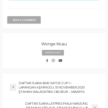
ADD A COMMENT
Wonge Kicau
VIEW ALL POSTS
DAFTAR JUARA BNR SATOE CUP 1 –
LAPANGAN A || MINGGU, 15 NOVEMBER 2020
|| TAMAN WALADATIKA CIBUBUR – JAKARTA
DAFTAR JUARA LATPRES PIALA NANJUNG
105 || MM SATRUDAL SEWAN || MINGGU, 15