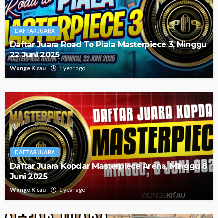
DAFTAR JUARA
Daftar Juara Road To Piala Masterpiece 3, Minggu
22 Juni 2025
Wonge Kicau
1 year ago
DAFTAR JUARA
Daftar Juara Kopdar Masterpiece Arena, Minggu 8
Juni 2025
Wonge Kicau
1 year ago