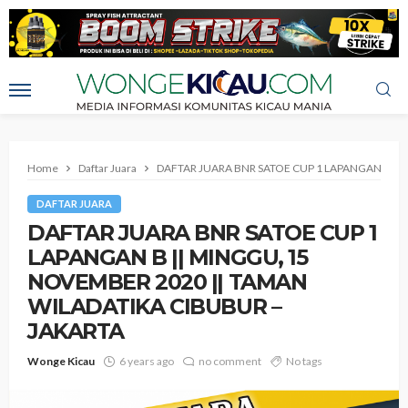
Home
Daftar Juara
DAFTAR JUARA BNR SATOE CUP 1 LAPANGAN B ||
DAFTAR JUARA
DAFTAR JUARA BNR SATOE CUP 1
LAPANGAN B || MINGGU, 15
NOVEMBER 2020 || TAMAN
WILADATIKA CIBUBUR –
JAKARTA
Wonge Kicau
6 years ago
no comment
No tags