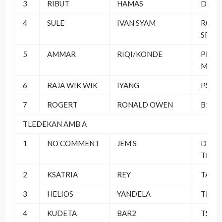
3
RIBUT
HAMAS
DJS B
4
SULE
IVAN SYAM
ROYA
SF
5
AMMAR
RIQI/KONDE
PERB
MAST
6
RAJA WIK WIK
IYANG
PS T
7
ROGERT
RONALD OWEN
B16 
TLEDEKAN AMB A
1
NO COMMENT
JEM’S
DRE
THEA
2
KSATRIA
REY
TA 06
3
HELIOS
YANDELA
TLMJ
4
KUDETA
BAR2
TSMB