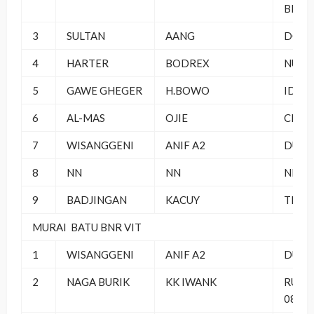
BEKA
3
SULTAN
AANG
DOMP
4
HARTER
BODREX
NUSA
5
GAWE GHEGER
H.BOWO
IDOLA
6
AL-MAS
OJIE
CIGAN
7
WISANGGENI
ANIF A2
DUTA
8
NN
NN
NN
9
BADJINGAN
KACUY
TRS 1
MURAI BATU BNR VIT
1
WISANGGENI
ANIF A2
DUTA
2
NAGA BURIK
KK IWANK
RUKU
08 CB