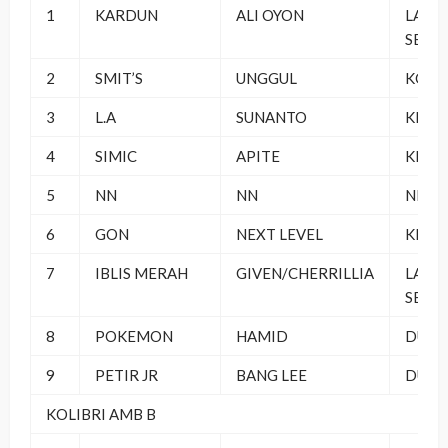
1
KARDUN
ALI OYON
LAMP
SELA
2
SMIT’S
UNGGUL
KONS
3
L.A
SUNANTO
KMI C
4
SIMIC
APITE
KKD 
5
NN
NN
NN
6
GON
NEXT LEVEL
KKT
7
IBLIS MERAH
GIVEN/CHERRILLIA
LAMP
SELA
8
POKEMON
HAMID
DUTA
9
PETIR JR
BANG LEE
DUTA
KOLIBRI AMB B