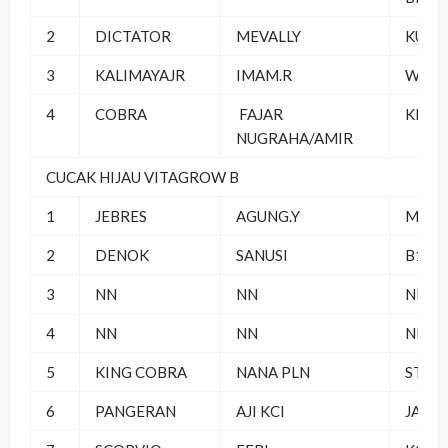
2
DICTATOR
MEVALLY
KUDA
3
KALIMAYAJR
IMAM.R
WONG
4
COBRA
FAJAR
KKK 
NUGRAHA/AMIR
CUCAK HIJAU VITAGROW B
1
JEBRES
AGUNG.Y
MJP S
2
DENOK
SANUSI
B16 
3
NN
NN
NN
4
NN
NN
NN
5
KING COBRA
NANA PLN
STRO
6
PANGERAN
AJI KCI
JANT