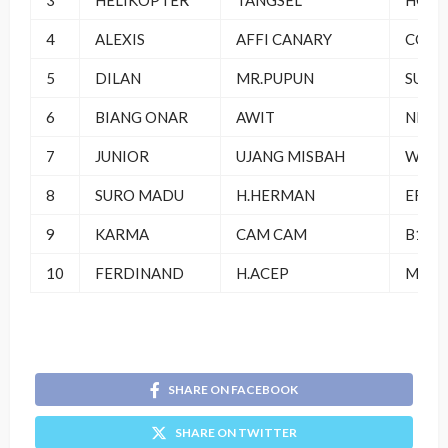
3
HELIKOPTER
TANGSEL
HOU 
4
ALEXIS
AFFI CANARY
COME
5
DILAN
MR.PUPUN
SUBA
6
BIANG ONAR
AWIT
NIRW
7
JUNIOR
UJANG MISBAH
WINS
8
SURO MADU
H.HERMAN
ERLA
9
KARMA
CAM CAM
B16 
10
FERDINAND
H.ACEP
MAUL
SHARE ON FACEBOOK
SHARE ON TWITTER