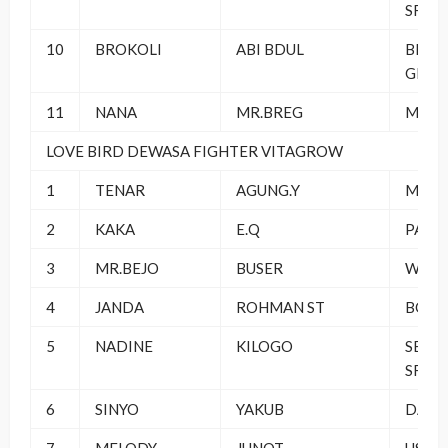
SF
10
BROKOLI
ABI BDUL
BROT
GREE
11
NANA
MR.BREG
MBKW
LOVE BIRD DEWASA FIGHTER VITAGROW
1
TENAR
AGUNG.Y
MJP S
2
KAKA
E.Q
PARAD
3
MR.BEJO
BUSER
WINS
4
JANDA
ROHMAN ST
BOMB
5
NADINE
KILOGO
SEMP
SF
6
SINYO
YAKUB
DAYUN