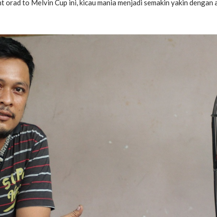
orad to Melvin Cup ini, kicau mania menjadi semakin yakin dengan