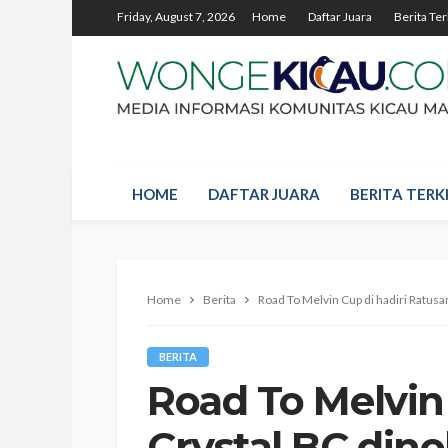
Friday, August 7, 2026
Home
Daftar Juara
Berita Ter
HOME
DAFTAR JUARA
BERITA TERKI
Home
Berita
Road To Melvin Cup di hadiri Ratus
BERITA
Road To Melvin
Crystal BC din