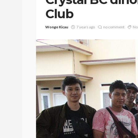
Club
Wonge Kicau
7 years ago
no comment
No