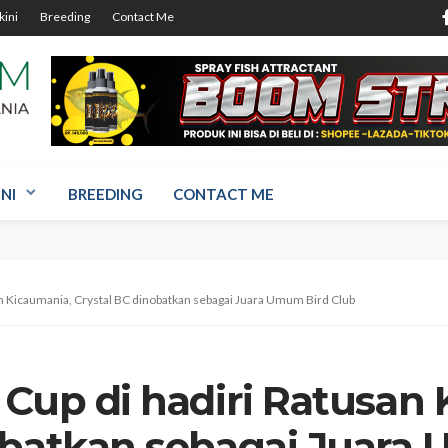
kini
Breeding
Contact Me
NI
BREEDING
CONTACT ME
an Kicaumania, Crystal BC dinobatkan sebagai Juara Umum Bird Club
 Cup di hadiri Ratusan
obatkan sebagai Juara