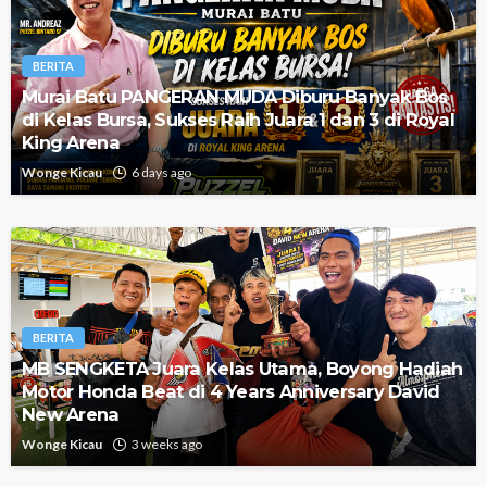
BERITA
Murai Batu PANGERAN MUDA Diburu Banyak Bos
di Kelas Bursa, Sukses Raih Juara 1 dan 3 di Royal
King Arena
Wonge Kicau
6 days ago
BERITA
MB SENGKETA Juara Kelas Utama, Boyong Hadiah
Motor Honda Beat di 4 Years Anniversary David
New Arena
Wonge Kicau
3 weeks ago