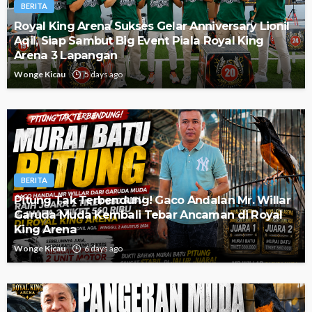
BERITA
Royal King Arena Sukses Gelar Anniversary Lionil
Aqil, Siap Sambut Big Event Piala Royal King
Arena 3 Lapangan
Wonge Kicau
5 days ago
BERITA
Pitung Tak Terbendung! Gaco Andalan Mr. Willar
Garuda Muda Kembali Tebar Ancaman di Royal
King Arena
Wonge Kicau
6 days ago