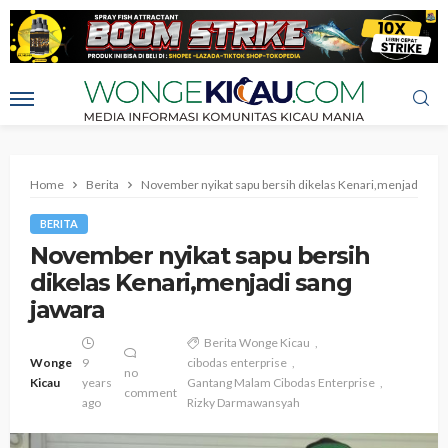
Home
Berita
November nyikat sapu bersih dikelas Kenari,menjadi sang
BERITA
November nyikat sapu bersih
dikelas Kenari,menjadi sang
jawara
Berita Wonge Kicau
Wonge
9
cibodas enterprise
no
Kicau
years
Gantang Malam Cibodas Enterprise
comment
ago
Rizky Darmawansyah