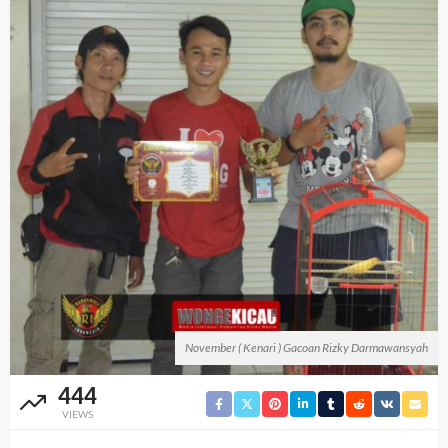
November ( Kenari ) Gacoan Rizky Darmawansyah
444
VIEWS