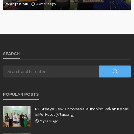
Wonge Kicau
4 weeks ago
SEARCH
POPULAR POSTS
PT Sreeya Sewu Indonesia launching Pakan Kenari
& Perkutut (Vitasong)
2 years ago