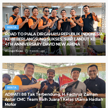
BERITA
ROAD TO PIALA DIRGAHAYU REPUBLIK INDONESIA
KE-81 BERLANGSUNG SUKSES, SIAP LANJUT KE
4TH ANNIVERSARY DAVID NEW ARENA
Wonge Kicau
4 weeks ago
BERITA
ADIPATI 88 Tak Terbendung, H. Fachruz Zaman
Antar CMC Team Raih Juara 1 Kelas Utama Hadiah
Motor