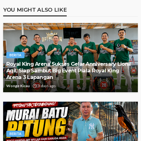
YOU MIGHT ALSO LIKE
BERITA
Royal King Arena Sukses Gelar Anniversary Lionil
Aqil, Siap Sambut Big Event Piala Royal King
Arena 3 Lapangan
Wonge Kicau
3 days ago
BERITA