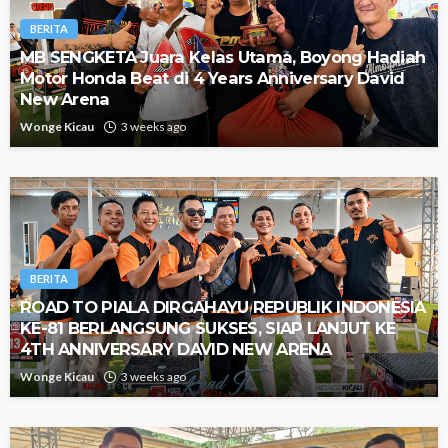
BERITA
MB SENGKETA Juara Kelas Utama, Boyong Hadiah
Motor Honda Beat di 4 Years Anniversary David
New Arena
Wonge Kicau
3 weeks ago
BERITA
ROAD TO PIALA DIRGAHAYU REPUBLIK INDONESIA
KE-81 BERLANGSUNG SUKSES, SIAP LANJUT KE
4TH ANNIVERSARY DAVID NEW ARENA
Wonge Kicau
3 weeks ago