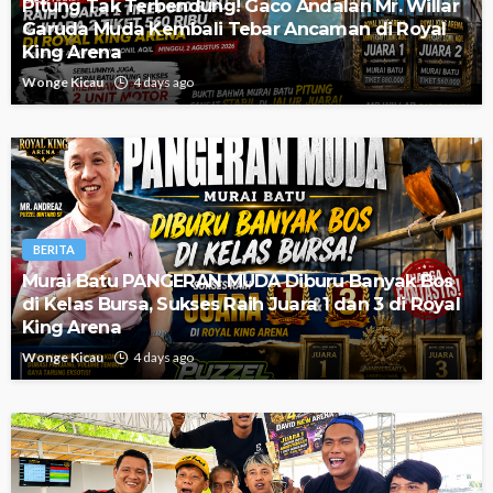
Pitung Tak Terbendung! Gaco Andalan Mr. Willar
Garuda Muda Kembali Tebar Ancaman di Royal
King Arena
Wonge Kicau
4 days ago
BERITA
Murai Batu PANGERAN MUDA Diburu Banyak Bos
di Kelas Bursa, Sukses Raih Juara 1 dan 3 di Royal
King Arena
Wonge Kicau
4 days ago