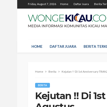
Friday, August 7, 2026
Home
Daftar Juara
Berita Ter
HOME
DAFTAR JUARA
BERITA TERKI
Home
Berita
Kejutan !! Di 1st Anniversary TRAN
BERITA
Kejutan !! Di 1
Agustus