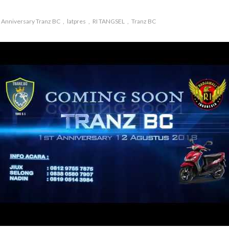
 Anniversary Tranz BC
latpres
RI TANGSEL
Tranz BC