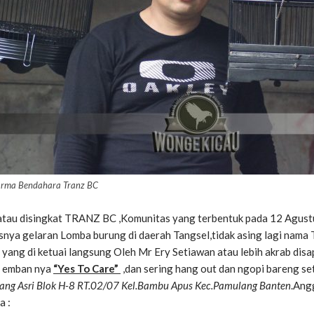
rma Bendahara Tranz BC
atau disingkat TRANZ BC ,Komunitas yang terbentuk pada 12 Agustu
snya gelaran Lomba burung di daerah Tangsel,tidak asing lagi nama
yang di ketuai langsung Oleh Mr Ery Setiawan atau lebih akrab disap
i emban nya
“Yes To Care”
,dan sering hang out dan ngopi bareng set
ang Asri Blok H-8 RT.02/07 Kel.Bambu Apus Kec.Pamulang Banten
.Ang
a :