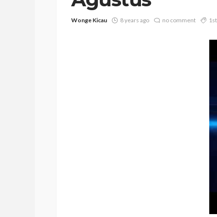
Wonge Kicau
8 years ago
no comment
1st