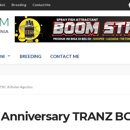
kini
Breeding
Contact Me
NI
BREEDING
CONTACT ME
Z BC di Bulan Agustus
st Anniversary TRANZ BC