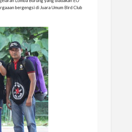
ap gelaran Lomba Burung yang diadakan EO
argaaan bergengsi di Juara Umum Bird Club