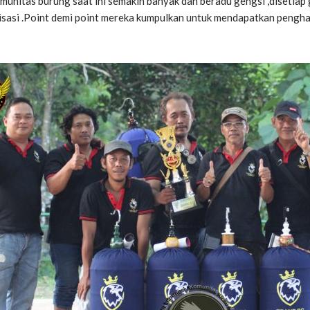
omunitas burung saat ini semakin banyak dan beradu gengsi ,diseti
isasi .Point demi point mereka kumpulkan untuk mendapatkan pengh