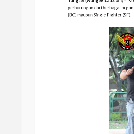
Tangsel (wongekicau.com
) – K
perburungan dari berbagai organ
(BC) maupun Single Fighter (SF).