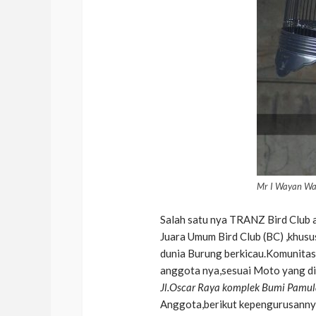
Mr I Wayan Wa
Salah satu nya TRANZ Bird Club 
Juara Umum Bird Club (BC) ,khusu
dunia Burung berkicau.Komunitas 
anggota nya,sesuai Moto yang d
Jl.Oscar Raya komplek Bumi Pamul
Anggota,berikut kepengurusanny