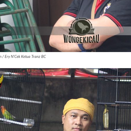
n / Ery N’Cek Ketua Tranz BC