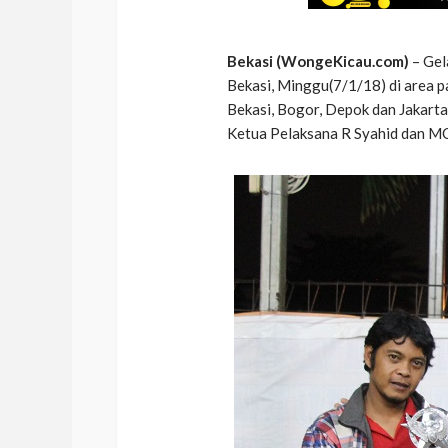
Bekasi (WongeKicau.com)
– Gel
Bekasi, Minggu(7/1/18) di area p
Bekasi, Bogor, Depok dan Jakarta g
Ketua Pelaksana R Syahid dan M