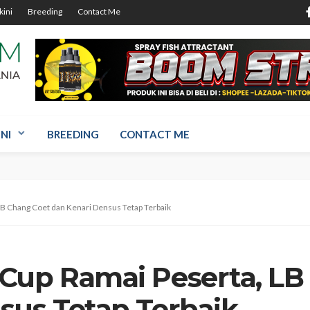
kini
Breeding
Contact Me
NI
BREEDING
CONTACT ME
LB Chang Coet dan Kenari Densus Tetap Terbaik
Cup Ramai Peserta, LB
sus Tetap Terbaik