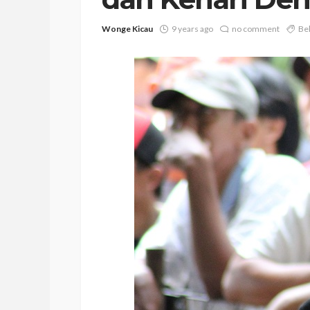
Wonge Kicau
9 years ago
no comment
Be