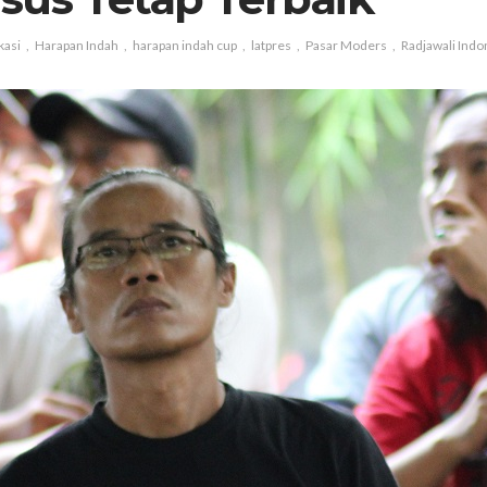
kasi
Harapan Indah
harapan indah cup
latpres
Pasar Moders
Radjawali Indo