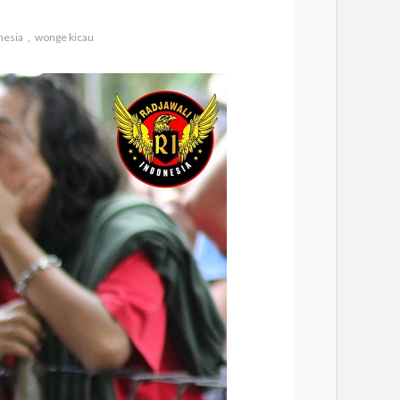
nesia
wonge kicau