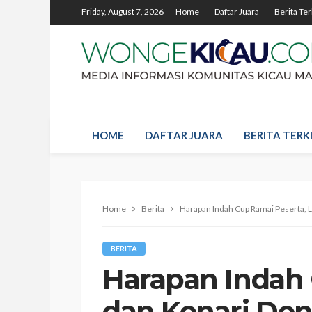
Friday, August 7, 2026
Home
Daftar Juara
Berita Ter
HOME
DAFTAR JUARA
BERITA TERKI
Home
Berita
Harapan Indah Cup Ramai Peserta, 
BERITA
Harapan Indah 
dan Kenari Den