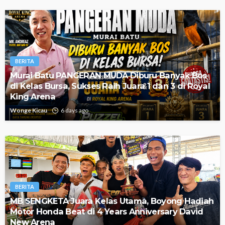
BERITA
Murai Batu PANGERAN MUDA Diburu Banyak Bos
di Kelas Bursa, Sukses Raih Juara 1 dan 3 di Royal
King Arena
Wonge Kicau
6 days ago
BERITA
MB SENGKETA Juara Kelas Utama, Boyong Hadiah
Motor Honda Beat di 4 Years Anniversary David
New Arena