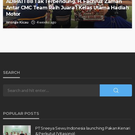
ADIPATI 88 Tak Terbendung, H. Fachruz Zaman
Antar CMC Team Raih Juara 1 Kelas Utama Hadiah
Motor
Wonge Kicau
4 weeks ago
SEARCH
POPULAR POSTS
PT Sreeya Sewu Indonesia launching Pakan Kenari
& Perkutut (Vitasong)