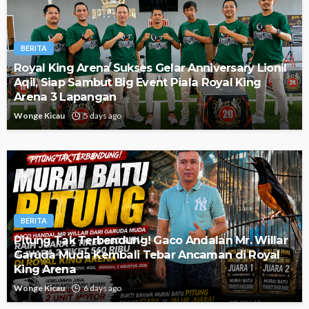
BERITA
Royal King Arena Sukses Gelar Anniversary Lionil
Aqil, Siap Sambut Big Event Piala Royal King
Arena 3 Lapangan
Wonge Kicau
5 days ago
BERITA
Pitung Tak Terbendung! Gaco Andalan Mr. Willar
Garuda Muda Kembali Tebar Ancaman di Royal
King Arena
Wonge Kicau
6 days ago