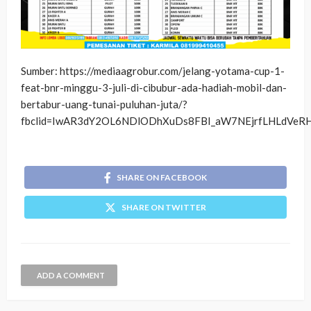
Sumber: https://mediaagrobur.com/jelang-yotama-cup-1-
feat-bnr-minggu-3-juli-di-cibubur-ada-hadiah-mobil-dan-
bertabur-uang-tunai-puluhan-juta/?
fbclid=IwAR3dY2OL6NDlODhXuDs8FBI_aW7NEjrfLHLdV
SHARE ON FACEBOOK
SHARE ON TWITTER
ADD A COMMENT