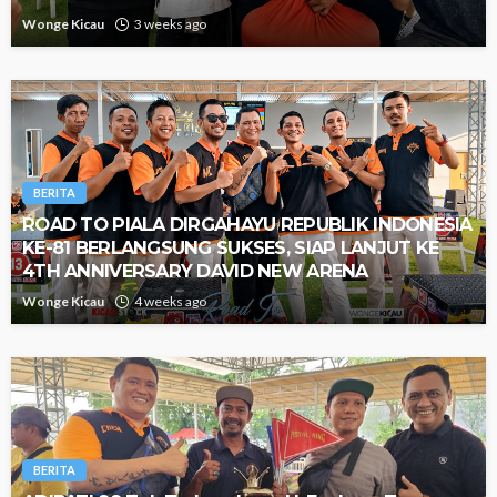
Wonge Kicau
3 weeks ago
BERITA
ROAD TO PIALA DIRGAHAYU REPUBLIK INDONESIA
KE-81 BERLANGSUNG SUKSES, SIAP LANJUT KE
4TH ANNIVERSARY DAVID NEW ARENA
Wonge Kicau
4 weeks ago
BERITA