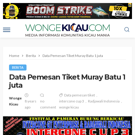
Home
Berita
Data Pemesan Tiket Muray Batu 1 juta
BERITA
Data Pemesan Tiket Muray Batu 1
juta
Data pemesan tiket
Wonge
8 years
no
intercone cup 3
Radjawali Indonesia
Kicau
ago
comment
wonge kicau