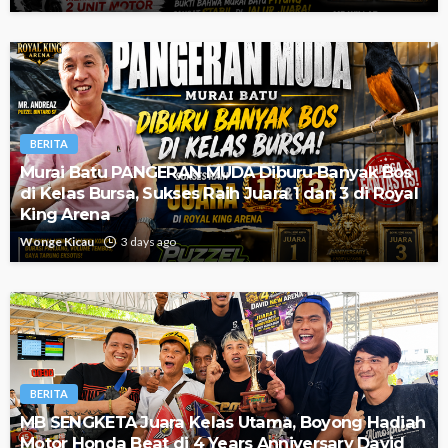
BERITA
Murai Batu PANGERAN MUDA Diburu Banyak Bos
di Kelas Bursa, Sukses Raih Juara 1 dan 3 di Royal
King Arena
Wonge Kicau
3 days ago
BERITA
MB SENGKETA Juara Kelas Utama, Boyong Hadiah
Motor Honda Beat di 4 Years Anniversary David