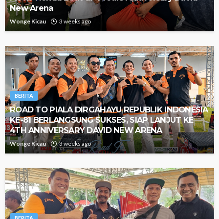
New Arena
Wonge Kicau
3 weeks ago
BERITA
ROAD TO PIALA DIRGAHAYU REPUBLIK INDONESIA
KE-81 BERLANGSUNG SUKSES, SIAP LANJUT KE
4TH ANNIVERSARY DAVID NEW ARENA
Wonge Kicau
3 weeks ago
BERITA