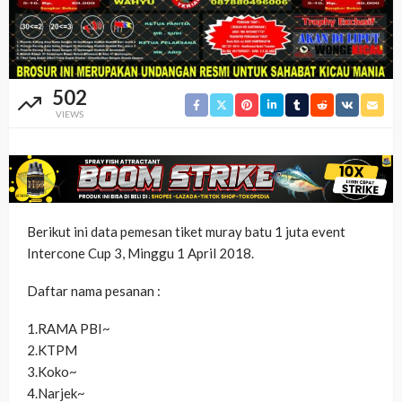
502
VIEWS
Berikut ini data pemesan tiket muray batu 1 juta event
Intercone Cup 3, Minggu 1 April 2018.
Daftar nama pesanan :
1.RAMA PBI~
2.KTPM
3.Koko~
4.Narjek~