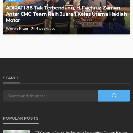
ADIPATI 88 Tak Terbendung, H. Fachruz Zaman
Antar CMC Team Raih Juara 1 Kelas Utama Hadiah
Motor
Wonge Kicau
4 weeks ago
SEARCH
POPULAR POSTS
PT Sreeya Sewu Indonesia launching Pakan Kenari