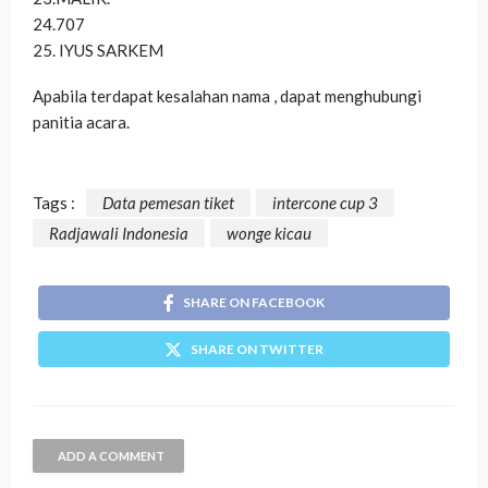
24.707
25. IYUS SARKEM
Apabila terdapat kesalahan nama , dapat menghubungi
panitia acara.
Tags :
Data pemesan tiket
intercone cup 3
Radjawali Indonesia
wonge kicau
SHARE ON FACEBOOK
SHARE ON TWITTER
ADD A COMMENT