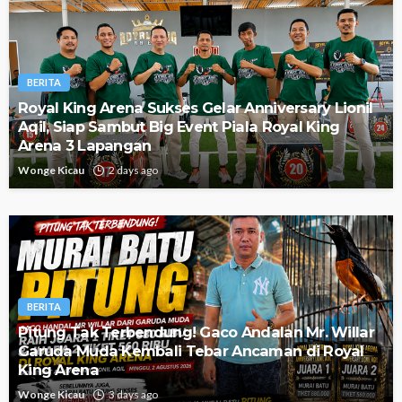
BERITA
Royal King Arena Sukses Gelar Anniversary Lionil
Aqil, Siap Sambut Big Event Piala Royal King
Arena 3 Lapangan
Wonge Kicau
2 days ago
BERITA
Pitung Tak Terbendung! Gaco Andalan Mr. Willar
Garuda Muda Kembali Tebar Ancaman di Royal
King Arena
Wonge Kicau
3 days ago