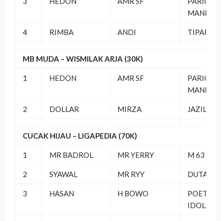
3
HEDON
AMR SF
PARIGI
MANDIRI
4
RIMBA
ANDI
TIPAR C
MB MUDA – WISMILAK ARJA (30K)
1
HEDON
AMR SF
PARIGI
MANDIRI
2
DOLLAR
MIRZA
JAZILA B
CUCAK HIJAU – LIGAPEDIA (70K)
1
MR BADROL
MR YERRY
M 63 BC
2
SYAWAL
MR RYY
DUTA RI
3
HASAN
H BOWO
POETRO
IDOLA