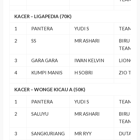
KACER – LIGAPEDIA (70K)
1
PANTERA
YUDI S
TEAMBEL
2
SS
MR ASHARI
BIRU LAN
TEAM
3
GARA GARA
IWAN KELVIN
LIONG SF
4
KUMPI MANIS
H SOBRI
ZIO TEA
KACER – WONGE KICAU A (50K)
1
PANTERA
YUDI S
TEAMBEL
2
SALUYU
MR ASHARI
BIRU LAN
TEAM
3
SANGKURIANG
MR RYY
DUTA RI