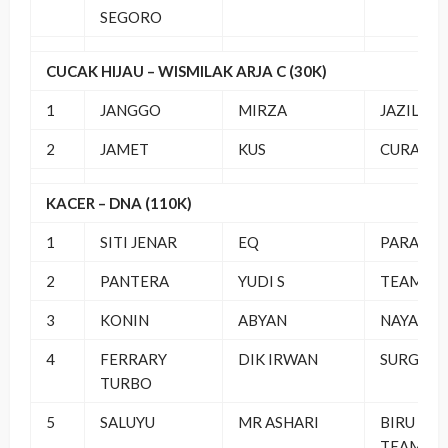
SEGORO
CUCAK HIJAU – WISMILAK ARJA C (30K)
1
JANGGO
MIRZA
JAZILA B
2
JAMET
KUS
CURAX S
KACER – DNA (110K)
1
SITI JENAR
EQ
PARADIS
2
PANTERA
YUDI S
TEAMBEL
3
KONIN
ABYAN
NAYA SF
4
FERRARY
DIK IRWAN
SURGA S
TURBO
5
SALUYU
MR ASHARI
BIRU LAN
TEAM