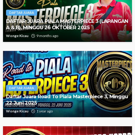
DAFTAR JUARA
DAFTAR JUARA PIALA MASTERPIECE 3 (LAPANGAN
A & B), MINGGU 26 OKTOBER 2025
Wonge Kicau
9 months ago
DAFTAR JUARA
Daftar Juara Road To Piala Masterpiece 3, Minggu
22 Juni 2025
Wonge Kicau
1 year ago