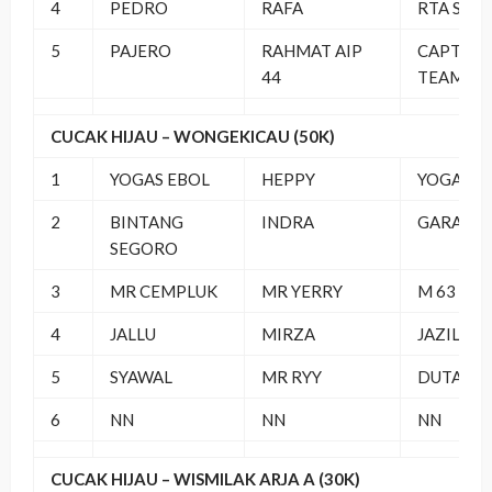
4
PEDRO
RAFA
RTA SF
5
PAJERO
RAHMAT AIP
CAPTAIN
44
TEAM
CUCAK HIJAU – WONGEKICAU (50K)
1
YOGAS EBOL
HEPPY
YOGAS
2
BINTANG
INDRA
GARAVAN
SEGORO
3
MR CEMPLUK
MR YERRY
M 63 BC
4
JALLU
MIRZA
JAZILA B
5
SYAWAL
MR RYY
DUTA RI
6
NN
NN
NN
CUCAK HIJAU – WISMILAK ARJA A (30K)