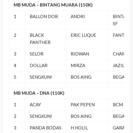
MB MUDA – BINTANG MUARA (150K)
1
BALLON DOR
ANDRI
BINTANG
SF
2
BLACK
ERIC LUQUE
FANTASTI
PANTHER
3
SELOR
RIDWAN
CHAMP –
4
DOLLAR
MIRZA
JAZILA B
5
SENGKUNI
BOS AING
BEGAJUL 
MB MUDA – DNA (110K)
1
ACAY
PAK PEPEN
BCM
2
SENGKUNI
BOS AING
BEGAJUL 
3
PANDA BODAS
H HOLIL
GARAM 