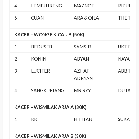
4
LEMBU IRENG
MAZNOE
RIPUH SF
5
CUAN
ARA & QILA
THE TEA
KACER – WONGE KICAU B (50K)
1
REDUSER
SAMSIR
UKT BC
2
KONIN
ABYAN
NAYA SF
3
LUCIFER
AZHAT
ABB TEA
ADRYAN
4
SANGKURIANG
MR RYY
DUTA RI
KACER – WISMILAK ARJA A (30K)
1
RR
H TITAN
SUKABUM
KACER – WISMILAK ARJA B (30K)