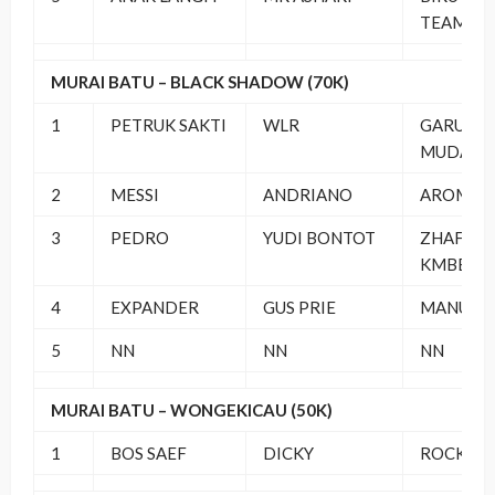
TEAM
MURAI BATU – BLACK SHADOW (70K)
1
PETRUK SAKTI
WLR
GARUDA
MUDA
2
MESSI
ANDRIANO
AROMA S
3
PEDRO
YUDI BONTOT
ZHAFRA
KMBB
4
EXPANDER
GUS PRIE
MANUK 
5
NN
NN
NN
MURAI BATU – WONGEKICAU (50K)
1
BOS SAEF
DICKY
ROCKSTA