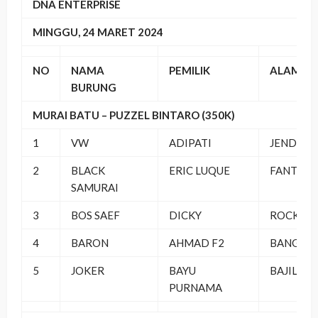
DNA ENTERPRISE
MINGGU, 24 MARET 2024
NO
NAMA
PEMILIK
ALAMAT
BURUNG
MURAI BATU – PUZZEL BINTARO (350K)
1
VW
ADIPATI
JENDRA 
2
BLACK
ERIC LUQUE
FANTASTI
SAMURAI
3
BOS SAEF
DICKY
ROCKSTA
4
BARON
AHMAD F2
BANGOR 
5
JOKER
BAYU
BAJIL 9 S
PURNAMA