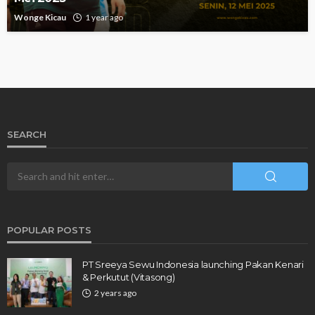
Wonge Kicau
1 year ago
SEARCH
POPULAR POSTS
PT Sreeya Sewu Indonesia launching Pakan Kenari
& Perkutut (Vitasong)
2 years ago