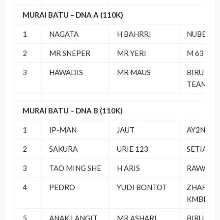
MURAI BATU – DNA A (110K)
1
NAGATA
H BAHRRI
NUBE SF
2
MR SNEPER
MR YERI
M 63 BC
3
HAWADIS
MR MAUS
BIRU LAN
TEAM
MURAI BATU – DNA B (110K)
1
IP-MAN
JAUT
AY2N SF
2
SAKURA
URIE 123
SETIABU
3
TAO MING SHE
H ARIS
RAWAMA
4
PEDRO
YUDI BONTOT
ZHAFRA
KMBB
5
ANAK LANGIT
MR ASHARI
BIRU LAN