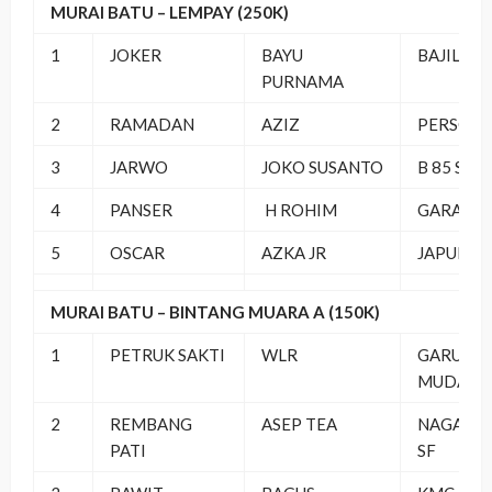
MURAI BATU – LEMPAY (250K)
1
JOKER
BAYU
BAJIL 9 S
PURNAMA
2
RAMADAN
AZIZ
PERSOL
3
JARWO
JOKO SUSANTO
B 85 SF
4
PANSER
H ROHIM
GARAVAN
5
OSCAR
AZKA JR
JAPUNG 
MURAI BATU – BINTANG MUARA A (150K)
1
PETRUK SAKTI
WLR
GARUDA
MUDA
2
REMBANG
ASEP TEA
NAGA HI
PATI
SF