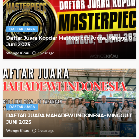
DAFTAR JUARA
Daftar Juara Kopdar Masterpiece Arena, Minggu 8
Juni 2025
Wonge Kicau
1 year ago
DAFTAR JUARA
DAFTAR JUARA MAHADEWI INDONESIA- MINGGU 1
JUNI 2025
Wonge Kicau
1 year ago