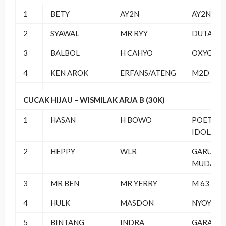
1
BETY
AY2N
AY2N
2
SYAWAL
MR RYY
DUTA RI
3
BALBOL
H CAHYO
OXYGEN 
4
KEN AROK
ERFANS/ATENG
M2D
CUCAK HIJAU – WISMILAK ARJA B (30K)
1
HASAN
H BOWO
POETRO
IDOLA
2
HEPPY
WLR
GARUDA
MUDA
3
MR BEN
MR YERRY
M 63 BC
4
HULK
MASDON
NYOYA 89
5
BINTANG
INDRA
GARAVAN