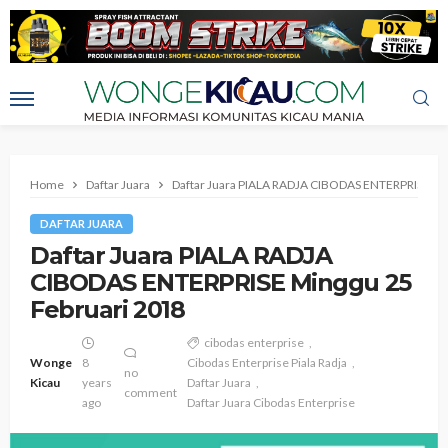
Home
Daftar Juara
Daftar Juara PIALA RADJA CIBODAS ENTERPRISE Mi
DAFTAR JUARA
Daftar Juara PIALA RADJA
CIBODAS ENTERPRISE Minggu 25
Februari 2018
cibodas enterprise
Wonge
8
Cibodas Enterprise Piala Radja
no
Kicau
years
Daftar Juara
comment
ago
Daftar Juara Cibodas Enterprise