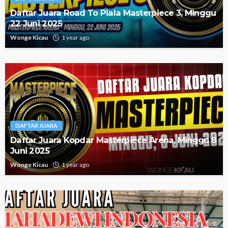
Daftar Juara Road To Piala Masterpiece 3, Minggu
22 Juni 2025
Wonge Kicau
1 year ago
DAFTAR JUARA
Daftar Juara Kopdar Masterpiece Arena, Minggu 8
Juni 2025
Wonge Kicau
1 year ago