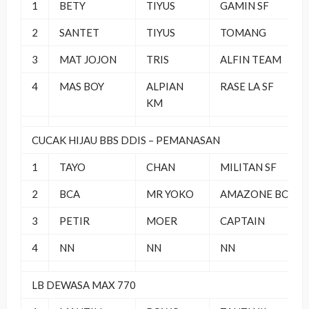
1
BETY
TIYUS
GAMIN SF
2
SANTET
TIYUS
TOMANG
3
MAT JOJON
TRIS
ALFIN TEAM
4
MAS BOY
ALPIAN
RASE LA SF
KM
CUCAK HIJAU BBS DDIS – PEMANASAN
1
TAYO
CHAN
MILITAN SF
2
BCA
MR YOKO
AMAZONE BC
3
PETIR
MOER
CAPTAIN
4
NN
NN
NN
LB DEWASA MAX 770