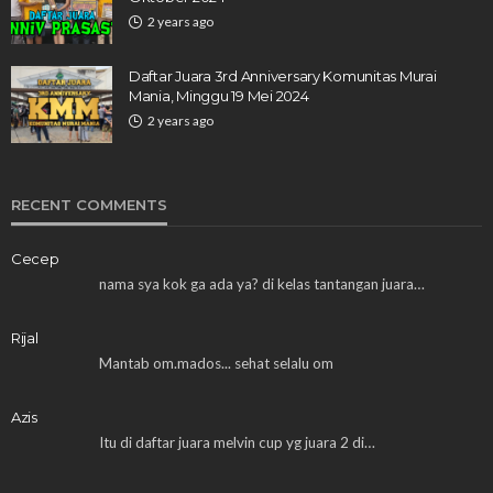
2 years ago
Daftar Juara 3rd Anniversary Komunitas Murai
Mania, Minggu 19 Mei 2024
2 years ago
RECENT COMMENTS
Cecep
nama sya kok ga ada ya? di kelas tantangan juara…
Rijal
Mantab om.mados... sehat selalu om
Azis
Itu di daftar juara melvin cup yg juara 2 di…