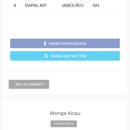
4
KAPAL API
JABES/RIO
NN
SHARE ON FACEBOOK
SHARE ON TWITTER
ADD A COMMENT
Wonge Kicau
VIEW ALL POSTS