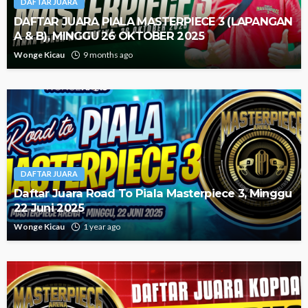
DAFTAR JUARA
DAFTAR JUARA PIALA MASTERPIECE 3 (LAPANGAN
A & B), MINGGU 26 OKTOBER 2025
Wonge Kicau
9 months ago
DAFTAR JUARA
Daftar Juara Road To Piala Masterpiece 3, Minggu
22 Juni 2025
Wonge Kicau
1 year ago