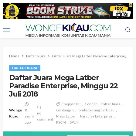
Home
Daftar Juara
Daftar Juara Mega Latber Paradise Enterprise, Mingg
DAFTAR JUARA
Daftar Juara Mega Latber
Paradise Enterprise, Minggu 22
Juli 2018
Chopper BC
Condet
Daftar Juara
Wonge
8
Gantangan
lomba burung berkicau
no
Kicau
years
Mega Latber
Paradise Enterprise
comment
ago
RSCM
SPLN