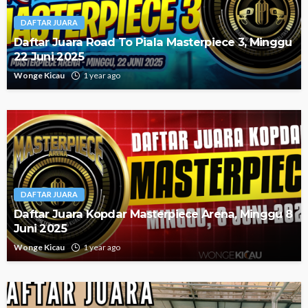
DAFTAR JUARA
Daftar Juara Road To Piala Masterpiece 3, Minggu
22 Juni 2025
Wonge Kicau
1 year ago
DAFTAR JUARA
Daftar Juara Kopdar Masterpiece Arena, Minggu 8
Juni 2025
Wonge Kicau
1 year ago