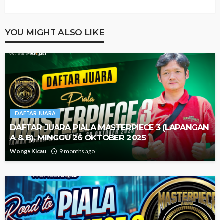
YOU MIGHT ALSO LIKE
DAFTAR JUARA
DAFTAR JUARA PIALA MASTERPIECE 3 (LAPANGAN
A & B), MINGGU 26 OKTOBER 2025
Wonge Kicau
9 months ago