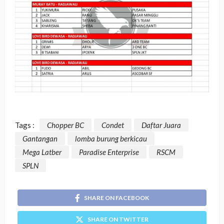
Tags :
Chopper BC
Condet
Daftar Juara
Gantangan
lomba burung berkicau
Mega Latber
Paradise Enterprise
RSCM
SPLN
SHARE ON FACEBOOK
SHARE ON TWITTER