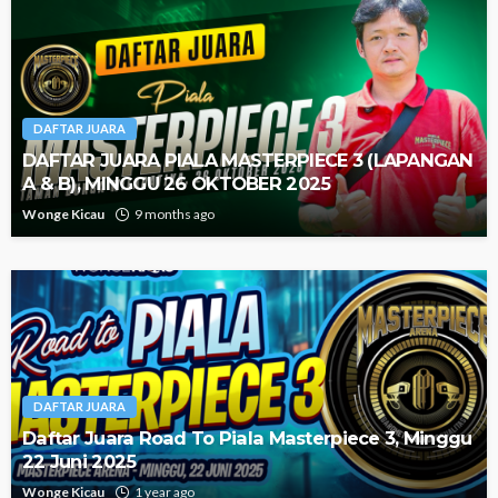
DAFTAR JUARA
DAFTAR JUARA PIALA MASTERPIECE 3 (LAPANGAN
A & B), MINGGU 26 OKTOBER 2025
Wonge Kicau
9 months ago
DAFTAR JUARA
Daftar Juara Road To Piala Masterpiece 3, Minggu
22 Juni 2025
Wonge Kicau
1 year ago