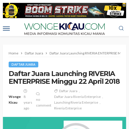
Home
Daftar Juara
Daftar Juara Launching RIVERIA ENTERPRISE Minggu
DAFTAR JUARA
Daftar Juara Launching RIVERIA
ENTERPRISE Minggu 22 April 2018
Daftar Juara
Wonge
8
Daftar Juara Riveria Enterprise
no
Kicau
years
Launching Riveria Enterprise
comment
ago
Riveria Enterprise