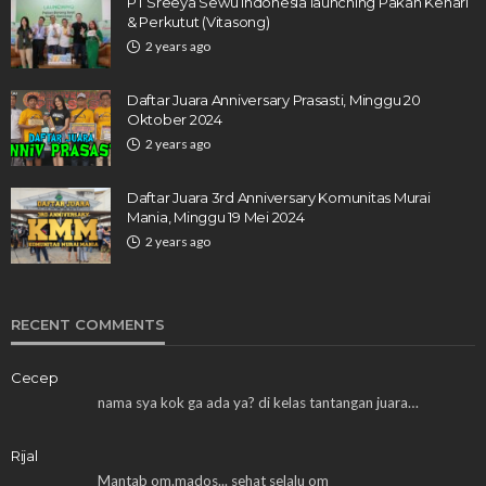
PT Sreeya Sewu Indonesia launching Pakan Kenari
& Perkutut (Vitasong)
2 years ago
Daftar Juara Anniversary Prasasti, Minggu 20
Oktober 2024
2 years ago
Daftar Juara 3rd Anniversary Komunitas Murai
Mania, Minggu 19 Mei 2024
2 years ago
RECENT COMMENTS
Cecep
nama sya kok ga ada ya? di kelas tantangan juara…
Rijal
Mantab om.mados... sehat selalu om