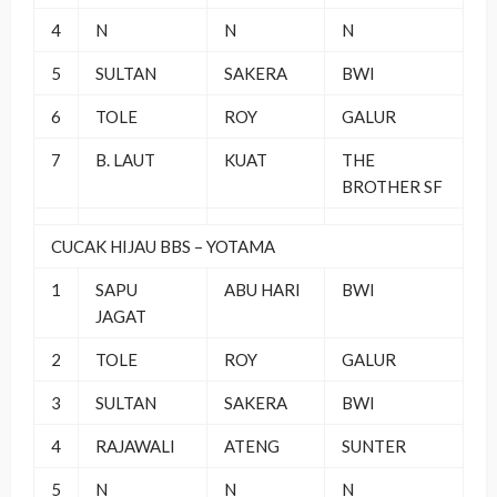
4
N
N
N
5
SULTAN
SAKERA
BWI
6
TOLE
ROY
GALUR
7
B. LAUT
KUAT
THE
BROTHER SF
CUCAK HIJAU BBS – YOTAMA
1
SAPU
ABU HARI
BWI
JAGAT
2
TOLE
ROY
GALUR
3
SULTAN
SAKERA
BWI
4
RAJAWALI
ATENG
SUNTER
5
N
N
N