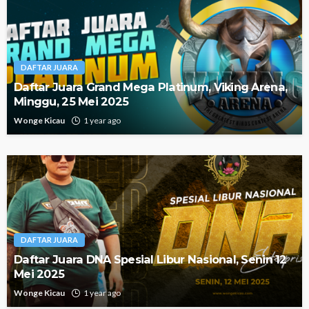
DAFTAR JUARA
Daftar Juara Grand Mega Platinum, Viking Arena,
Minggu, 25 Mei 2025
Wonge Kicau
1 year ago
DAFTAR JUARA
Daftar Juara DNA Spesial Libur Nasional, Senin 12
Mei 2025
Wonge Kicau
1 year ago