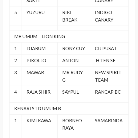
SAKTI
CANARY
5
YUZURU
RIKI
INDIGO
BREAK
CANARY
MB UMUM – LION KING
1
DJARUM
RONY CUY
CIJ PUSAT
2
PIKOLLO
ANTON
H TEN SF
3
MAWAR
MR RUDY
NEW SPIRIT
G
TEAM
4
RAJA SIHIR
SAYPUL
RANCAP BC
KENARI STD UMUM B
1
KIMI KAWA
BORNEO
SAMARINDA
RAYA