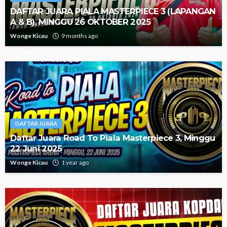
DAFTAR JUARA PIALA MASTERPIECE 3 (LAPANGAN
A & B), MINGGU 26 OKTOBER 2025
Wonge Kicau
9 months ago
DAFTAR JUARA
Daftar Juara Road To Piala Masterpiece 3, Minggu
22 Juni 2025
Wonge Kicau
1 year ago