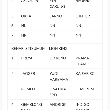
4
ASTON JR
EDY
BEGENG
CAKUNG
5
OKTA
SARNO
SUNTER
6
NN
NN
NN
7
NN
NN
NN
KENARI STD UMUM – LION KING
1
FREYA
DR RENO
PRAMA
TEAM
2
JAGGER
YUDI
KAISAR BC
HARBAMA
3
ROMEO
H SATRIA
SEMERU SF
SPD
4
GEMBLONG
ANDRI SP
INDIGO