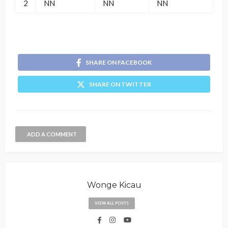
2
NN
NN
NN
SHARE ON FACEBOOK
SHARE ON TWITTER
ADD A COMMENT
Wonge Kicau
VIEW ALL POSTS