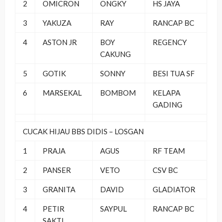
2
OMICRON
ONGKY
HS JAYA
3
YAKUZA
RAY
RANCAP BC
4
ASTON JR
BOY
REGENCY
CAKUNG
5
GOTIK
SONNY
BESI TUA SF
6
MARSEKAL
BOMBOM
KELAPA
GADING
CUCAK HIJAU BBS DIDIS – LOSGAN
1
PRAJA
AGUS
RF TEAM
2
PANSER
VETO
CSV BC
3
GRANITA
DAVID
GLADIATOR
4
PETIR
SAYPUL
RANCAP BC
SAKTI