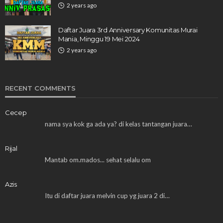
2 years ago
Daftar Juara 3rd Anniversary Komunitas Murai
Mania, Minggu 19 Mei 2024
2 years ago
RECENT COMMENTS
Cecep
nama sya kok ga ada ya? di kelas tantangan juara…
Rijal
Mantab om.mados... sehat selalu om
Azis
Itu di daftar juara melvin cup yg juara 2 di…