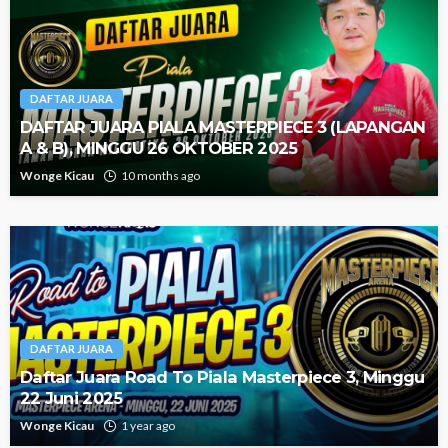
DAFTAR JUARA
DAFTAR JUARA PIALA MASTERPIECE 3 (LAPANGAN
A & B), MINGGU 26 OKTOBER 2025
Wonge Kicau
10 months ago
DAFTAR JUARA
Daftar Juara Road To Piala Masterpiece 3, Minggu
22 Juni 2025
Wonge Kicau
1 year ago