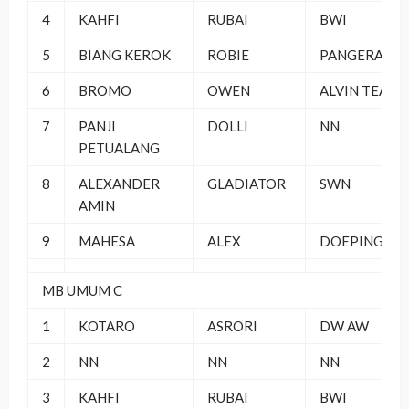
4
KAHFI
RUBAI
BWI
5
BIANG KEROK
ROBIE
PANGERAN S
6
BROMO
OWEN
ALVIN TEAM
7
PANJI
DOLLI
NN
PETUALANG
8
ALEXANDER
GLADIATOR
SWN
AMIN
9
MAHESA
ALEX
DOEPING SF
MB UMUM C
1
KOTARO
ASRORI
DW AW
2
NN
NN
NN
3
KAHFI
RUBAI
BWI