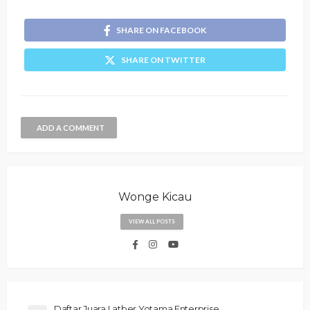
SHARE ON FACEBOOK
SHARE ON TWITTER
ADD A COMMENT
Wonge Kicau
VIEW ALL POSTS
Daftar Juara Latber Yotama Enterprise,