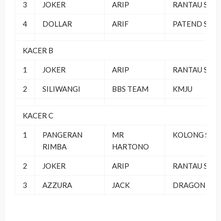
3
JOKER
ARIP
RANTAU SF
4
DOLLAR
ARIF
PATEND SF
KACER B
1
JOKER
ARIP
RANTAU SF
2
SILIWANGI
BBS TEAM
KMJU
KACER C
1
PANGERAN
MR
KOLONG SF
RIMBA
HARTONO
2
JOKER
ARIP
RANTAU SF
3
AZZURA
JACK
DRAGON SF