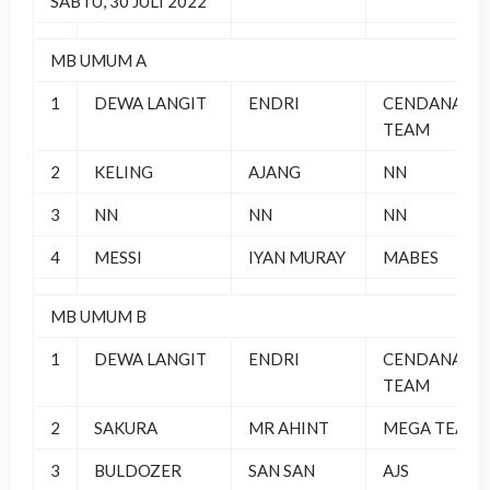
SABTU, 30 JULI 2022
MB UMUM A
1
DEWA LANGIT
ENDRI
CENDANA
TEAM
2
KELING
AJANG
NN
3
NN
NN
NN
4
MESSI
IYAN MURAY
MABES
MB UMUM B
1
DEWA LANGIT
ENDRI
CENDANA
TEAM
2
SAKURA
MR AHINT
MEGA TEAM
3
BULDOZER
SAN SAN
AJS