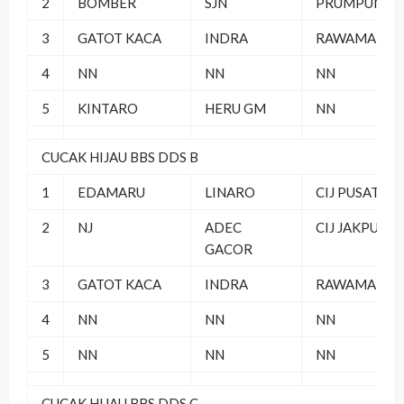
2
BOMBER
SJN
PRUMPUNG
3
GATOT KACA
INDRA
RAWAMANG
4
NN
NN
NN
5
KINTARO
HERU GM
NN
CUCAK HIJAU BBS DDS B
1
EDAMARU
LINARO
CIJ PUSAT
2
NJ
ADEC
CIJ JAKPUS
GACOR
3
GATOT KACA
INDRA
RAWAMANG
4
NN
NN
NN
5
NN
NN
NN
CUCAK HIJAU BBS DDS C