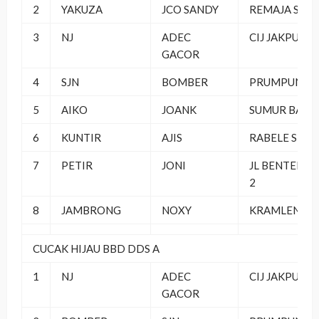
2
YAKUZA
JCO SANDY
REMAJA SF
3
NJ
ADEC
CIJ JAKPUS
GACOR
4
SJN
BOMBER
PRUMPUNG
5
AIKO
JOANK
SUMUR BATU
6
KUNTIR
AJIS
RABELE SF
7
PETIR
JONI
JL BENTENG
2
8
JAMBRONG
NOXY
KRAMLEN I
CUCAK HIJAU BBD DDS A
1
NJ
ADEC
CIJ JAKPUS
GACOR