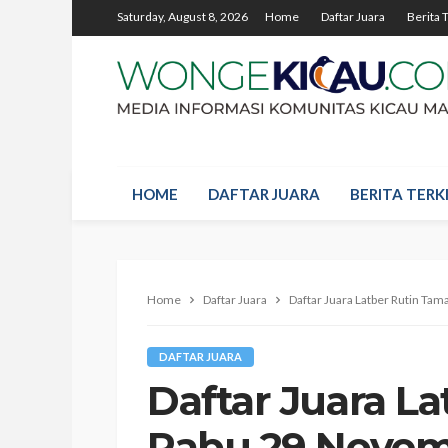
Saturday, August 8, 2026
Home
Daftar Juara
Berita 
HOME
DAFTAR JUARA
BERITA TERKI
Home
Daftar Juara
Daftar Juara Latber Rutin T
DAFTAR JUARA
Daftar Juara L
Rabu 29 Novem