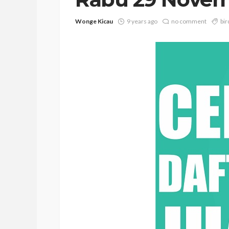
Wonge Kicau
9 years ago
no comment
bir