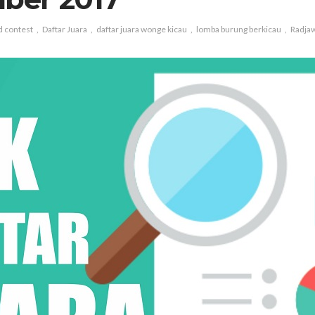
d contest
Daftar Juara
daftar juara wonge kicau
lomba burung berkicau
Radjaw