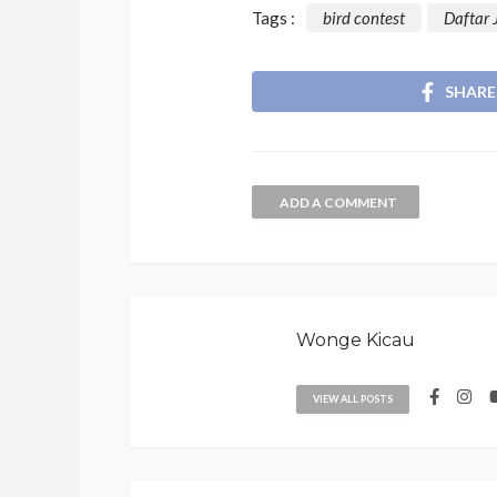
Tags :
bird contest
Daftar 
SHARE
ADD A COMMENT
Wonge Kicau
VIEW ALL POSTS