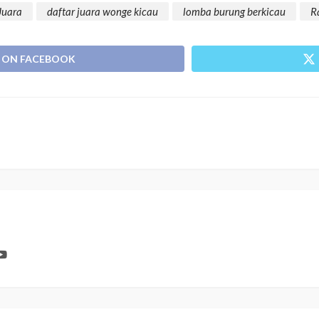
Juara
daftar juara wonge kicau
lomba burung berkicau
R
 ON FACEBOOK