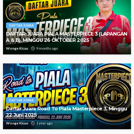
DAFTAR JUARA
DAFTAR JUARA PIALA MASTERPIECE 3 (LAPANGAN
A & B), MINGGU 26 OKTOBER 2025
Wonge Kicau
9 months ago
DAFTAR JUARA
Daftar Juara Road To Piala Masterpiece 3, Minggu
22 Juni 2025
Wonge Kicau
1 year ago