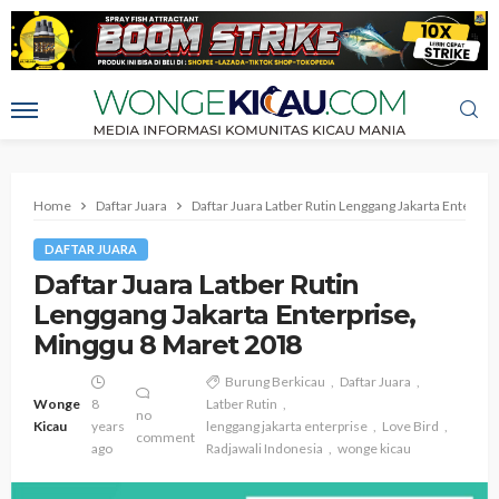
Home
Daftar Juara
Daftar Juara Latber Rutin Lenggang Jakarta Enterpr
DAFTAR JUARA
Daftar Juara Latber Rutin
Lenggang Jakarta Enterprise,
Minggu 8 Maret 2018
Burung Berkicau
Daftar Juara
Wonge
8
Latber Rutin
no
Kicau
years
lenggang jakarta enterprise
Love Bird
comment
ago
Radjawali Indonesia
wonge kicau