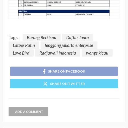
Tags :
Burung Berkicau
Daftar Juara
Latber Rutin
lenggang jakarta enterprise
Love Bird
Radjawali Indonesia
wonge kicau
SHARE ON FACEBOOK
SHARE ON TWITTER
ADD A COMMENT