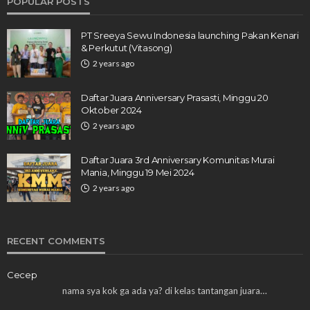
POPULAR POSTS
PT Sreeya Sewu Indonesia launching Pakan Kenari
& Perkutut (Vitasong)
2 years ago
Daftar Juara Anniversary Prasasti, Minggu 20
Oktober 2024
2 years ago
Daftar Juara 3rd Anniversary Komunitas Murai
Mania, Minggu 19 Mei 2024
2 years ago
RECENT COMMENTS
Cecep
nama sya kok ga ada ya? di kelas tantangan juara…