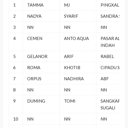
1
TAMMA
MJ
PINGXAL SF
2
NADYA
SYARIF
SANDRA SF
3
NN
NN
NN
4
CEMEN
ANTO AQUA
PASAR ALFA
INDAH
5
GELANOR
ARIF
RABEL
6
ROMA
KHOTIB
CIPADU SF
7
ORPUS
NADHIRA
ABF
8
NN
NN
NN
9
DUMING
TOMI
SANGKAR
SUGALI
10
NN
NN
NN