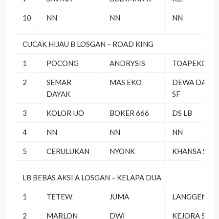
10
NN
NN
NN
CUCAK HIJAU B LOSGAN – ROAD KING
1
POCONG
ANDRYSIS
TOAPEKONG
2
SEMAR
MAS EKO
DEWA DARU
DAYAK
SF
3
KOLOR IJO
BOKER 666
DS LB
4
NN
NN
NN
5
CERULUKAN
NYONK
KHANSA SF
LB BEBAS AKSI A LOSGAN – KELAPA DUA
1
TETEW
JUMA
LANGGENG
2
MARLON
DWI
KEJORA SF