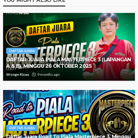
DAFTAR JUARA
DAFTAR JUARA PIALA MASTERPIECE 3 (LAPANGAN
A & B), MINGGU 26 OKTOBER 2025
Wonge Kicau
9 months ago
DAFTAR JUARA
Daftar Juara Road To Piala Masterpiece 3, Minggu