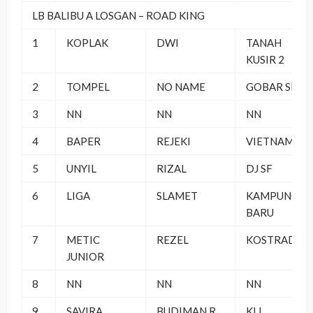
LB BALIBU A LOSGAN – ROAD KING
1
KOPLAK
DWI
TANAH
KUSIR 2
2
TOMPEL
NO NAME
GOBAR SF
3
NN
NN
NN
4
BAPER
REJEKI
VIETNAM SF
5
UNYIL
RIZAL
DJ SF
6
LIGA
SLAMET
KAMPUNG
BARU
7
METIC
REZEL
KOSTRAD
JUNIOR
8
NN
NN
NN
9
SAVIRA
BUDIMAN R
KLI