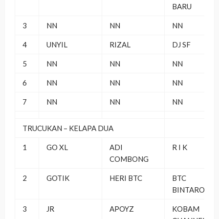
BARU
3
NN
NN
NN
4
UNYIL
RIZAL
DJ SF
5
NN
NN
NN
6
NN
NN
NN
7
NN
NN
NN
TRUCUKAN – KELAPA DUA
1
GO XL
ADI
R I K
COMBONG
2
GOTIK
HERI BTC
BTC
BINTARO
3
JR
APOYZ
KOBAM