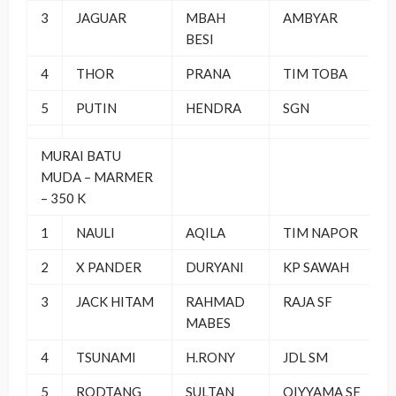
3
JAGUAR
MBAH
AMBYAR
BESI
4
THOR
PRANA
TIM TOBA
5
PUTIN
HENDRA
SGN
MURAI BATU
MUDA – MARMER
– 350 K
1
NAULI
AQILA
TIM NAPOR
2
X PANDER
DURYANI
KP SAWAH
3
JACK HITAM
RAHMAD
RAJA SF
MABES
4
TSUNAMI
H.RONY
JDL SM
5
RODTANG
SULTAN
QIYYAMA SF