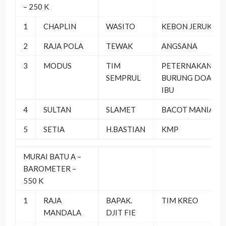
– 250 K
1
CHAPLIN
WASITO
KEBON JERUK
2
RAJA POLA
TEWAK
ANGSANA
3
MODUS
TIM
PETERNAKAN
SEMPRUL
BURUNG DOA
IBU
4
SULTAN
SLAMET
BACOT MANIA
5
SETIA
H.BASTIAN
KMP
MURAI BATU A –
BAROMETER –
550 K
1
RAJA
BAPAK.
TIM KREO
MANDALA
DJIT FIE