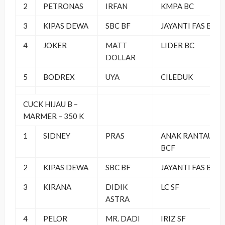
2
PETRONAS
IRFAN
KMPA BC
3
KIPAS DEWA
SBC BF
JAYANTI FAS BC
4
JOKER
MATT
LIDER BC
DOLLAR
5
BODREX
UYA
CILEDUK
CUCK HIJAU B –
MARMER – 350 K
1
SIDNEY
PRAS
ANAK RANTAU
BCF
2
KIPAS DEWA
SBC BF
JAYANTI FAS BC
3
KIRANA
DIDIK
LC SF
ASTRA
4
PELOR
MR. DADI
IRIZ SF