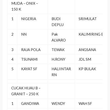
MUDA – ONIX –
150 K
1
NIGERIA
BUDI
SRIMULAT
DEPLU
2
NN
Pak
KALIMIRING BF
ALVARO
3
RAJA POLA
TEWAK
ANGSANA
4
TSUNAMI
H.RONY
JDL SM
5
KAYAT SF
HALIINTAR
KP BULAK
RN
CUCAK HIJAU B –
GRANIT – 250 K
1
GANDIWA
WENDY
WAH SF