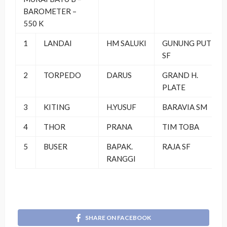
BAROMETER –
550 K
1
LANDAI
HM SALUKI
GUNUNG PUTRI
SF
2
TORPEDO
DARUS
GRAND H.
PLATE
3
KITING
H.YUSUF
BARAVIA SM
4
THOR
PRANA
TIM TOBA
5
BUSER
BAPAK.
RAJA SF
RANGGI
SHARE ON FACEBOOK