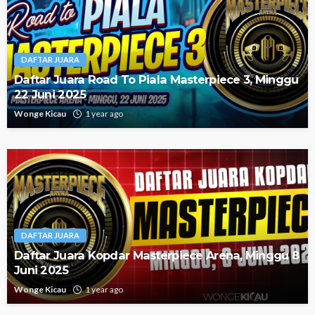
DAFTAR JUARA
Daftar Juara Road To Piala Masterpiece 3, Minggu
22 Juni 2025
Wonge Kicau
1 year ago
DAFTAR JUARA
Daftar Juara Kopdar Masterpiece Arena, Minggu 8
Juni 2025
Wonge Kicau
1 year ago