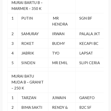
MURAI BARTU B –
MARMER – 350 K
1
PUTIN
MR
SGN BF
HENDRA
2
SAMURAY
IRWAN
PALALA JKT
3
ROKET
BUDHY
KECAPI BC
4
JABRIK
TYO
LAPSAT
5
SINDEN
MR EMIL
SLIPI CERIA
MURAI BATU
MUDA B – GRANIT
– 250 K
1
TARZAN
JUWAIN
GANEFO
2
BIMA SAKTI
RENDY &
B2C SF