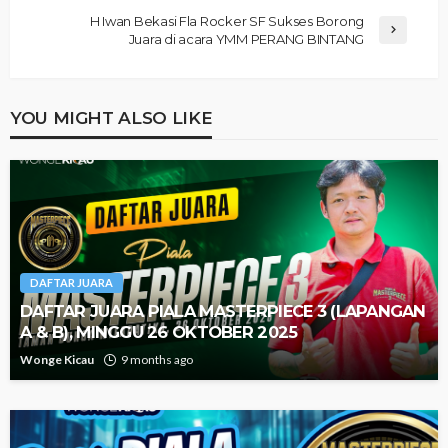
H Iwan Bekasi Fla Rocker SF Sukses Borong
Juara di acara YMM PERANG BINTANG
YOU MIGHT ALSO LIKE
DAFTAR JUARA
DAFTAR JUARA PIALA MASTERPIECE 3 (LAPANGAN
A & B), MINGGU 26 OKTOBER 2025
Wonge Kicau
9 months ago