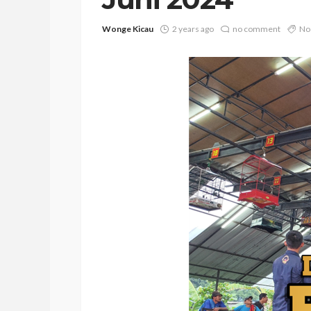
Wonge Kicau
2 years ago
no comment
No