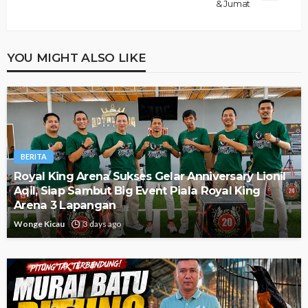
& Jumat
YOU MIGHT ALSO LIKE
BERITA
Royal King Arena Sukses Gelar Anniversary Lionil
Aqil, Siap Sambut Big Event Piala Royal King
Arena 3 Lapangan
Wonge Kicau
3 days ago