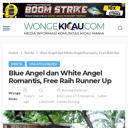
Home
Berita
Blue Angel dan White Angel Romantis, Free Raih Runner 
BERITA
UNCATEGORIZED
Blue Angel dan White Angel
Romantis, Free Raih Runner Up
Burung Berkicau
Wonge
9 years
no
Intercone GT Enterprise
Latber
Kicau
ago
comment
Lomba Burung