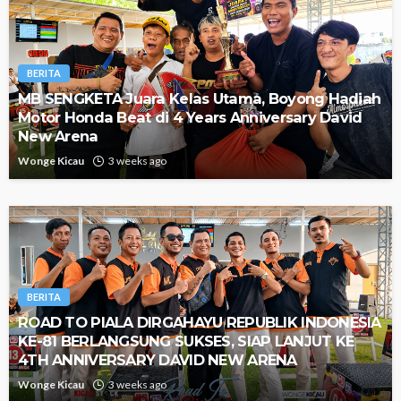
BERITA
MB SENGKETA Juara Kelas Utama, Boyong Hadiah
Motor Honda Beat di 4 Years Anniversary David
New Arena
Wonge Kicau
3 weeks ago
BERITA
ROAD TO PIALA DIRGAHAYU REPUBLIK INDONESIA
KE-81 BERLANGSUNG SUKSES, SIAP LANJUT KE
4TH ANNIVERSARY DAVID NEW ARENA
Wonge Kicau
3 weeks ago