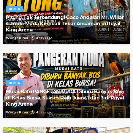
BERITA
Pitung Tak Terbendung! Gaco Andalan Mr. Willar
Garuda Muda Kembali Tebar Ancaman di Royal
King Arena
Wonge Kicau
4 days ago
BERITA
Murai Batu PANGERAN MUDA Diburu Banyak Bos
di Kelas Bursa, Sukses Raih Juara 1 dan 3 di Royal
King Arena
Wonge Kicau
4 days ago