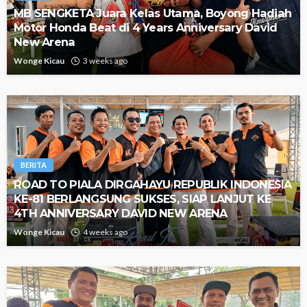
MB SENGKETA Juara Kelas Utama, Boyong Hadiah
Motor Honda Beat di 4 Years Anniversary David
New Arena
Wonge Kicau
3 weeks ago
BERITA
ROAD TO PIALA DIRGAHAYU REPUBLIK INDONESIA
KE-81 BERLANGSUNG SUKSES, SIAP LANJUT KE
4TH ANNIVERSARY DAVID NEW ARENA
Wonge Kicau
4 weeks ago