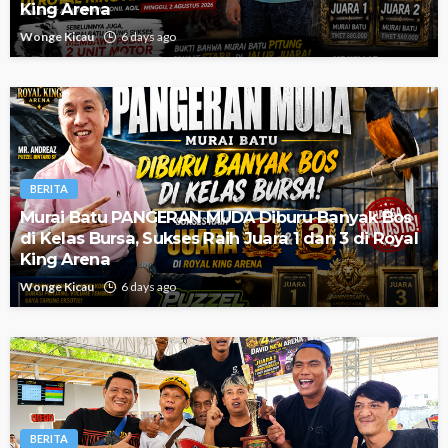
King Arena
Wonge Kicau
6 days ago
BERITA
Murai Batu PANGERAN MUDA Diburu Banyak Bos
di Kelas Bursa, Sukses Raih Juara 1 dan 3 di Royal
King Arena
Wonge Kicau
6 days ago
BERITA