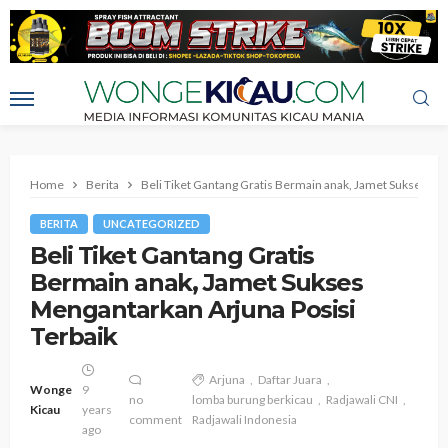
Home
Berita
Beli Tiket Gantang Gratis Bermain anak, Jamet Sukses Me
BERITA
UNCATEGORIZED
Beli Tiket Gantang Gratis
Bermain anak, Jamet Sukses
Mengantarkan Arjuna Posisi
Terbaik
Arjuna
Daftar Juara
Wonge
9
no
lomba burung berkicau
Radjawali CNI
Kicau
years
comment
Radjawali Indonesia
ago