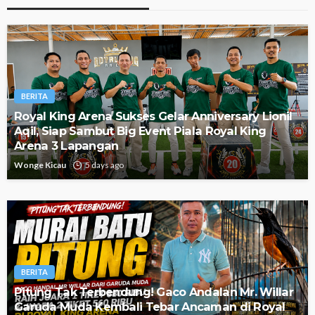
BERITA
Royal King Arena Sukses Gelar Anniversary Lionil
Aqil, Siap Sambut Big Event Piala Royal King
Arena 3 Lapangan
Wonge Kicau
5 days ago
BERITA
Pitung Tak Terbendung! Gaco Andalan Mr. Willar
Garuda Muda Kembali Tebar Ancaman di Royal