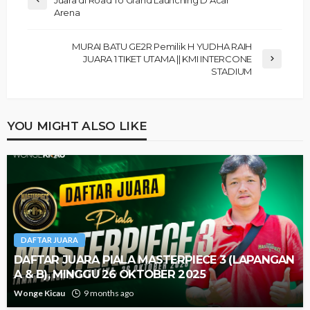
Arena
MURAI BATU GE2R Pemilik H YUDHA RAIH
JUARA 1 TIKET UTAMA || KMI INTERCONE
STADIUM
YOU MIGHT ALSO LIKE
DAFTAR JUARA
DAFTAR JUARA PIALA MASTERPIECE 3 (LAPANGAN
A & B), MINGGU 26 OKTOBER 2025
Wonge Kicau
9 months ago