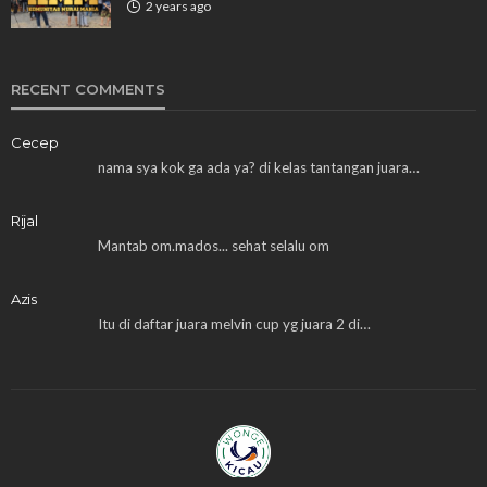
2 years ago
RECENT COMMENTS
Cecep
nama sya kok ga ada ya? di kelas tantangan juara…
Rijal
Mantab om.mados... sehat selalu om
Azis
Itu di daftar juara melvin cup yg juara 2 di…