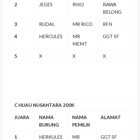
2
JEGES
RIKO
RAWA
BELONG
3
RUDAL
MR RICO
RFN
4
HERCULES
MR
GGT SF
MEMT
5
X
X
X
C HIJAU NUSANTARA 200K
JUARA
NAMA
NAMA
ALAMAT
BURUNG
PEMILIK
1
HERKULES
MR
GGT SF