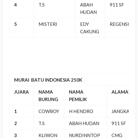
4
T.S
ABAH
911 SF
HUDAN
5
MISTERI
EDY
REGENSI
CAKUNG
MURAI BATU INDONESIA 250K
JUARA
NAMA
NAMA
ALAMAT
BURUNG
PEMILIK
1
COWBOY
H HENDRO
JANGKAR S
2
T.S
ABAH HUDAN
911 SF
3
KLIWON
NURDINNTOP
CMG