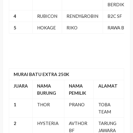
BERDIKARI
4
RUBICON
RENDY&ROBIN
B2C SF
5
HOKAGE
RIKO
RAWA BEL
MURAI BATU EXTRA 250K
JUARA
NAMA
NAMA
ALAMAT
BURUNG
PEMILIK
1
THOR
PRANO
TOBA
TEAM
2
HYSTERIA
AVTHOR
TARUNG
BF
JAWARA