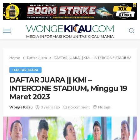
Home
Daftar Juara
DAFTAR JUARA || KMI – INTERCONE STADIUM, Ming
DAFTAR JUARA
DAFTAR JUARA || KMI –
INTERCONE STADIUM, Minggu 19
Maret 2023
Wonge Kicau
3 years ago
no comment
No tags