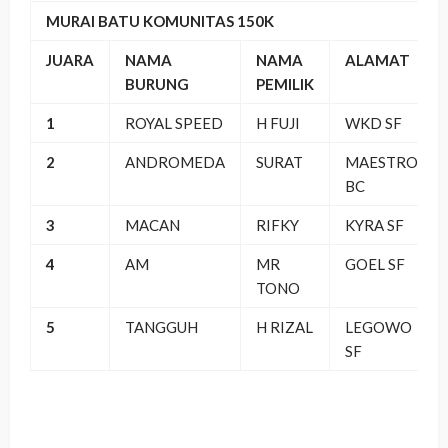
MURAI BATU KOMUNITAS 150K
JUARA
NAMA
NAMA
ALAMAT
BURUNG
PEMILIK
1
ROYAL SPEED
H FUJI
WKD SF
2
ANDROMEDA
SURAT
MAESTRO
BC
3
MACAN
RIFKY
KYRA SF
4
AM
MR
GOEL SF
TONO
5
TANGGUH
H RIZAL
LEGOWO
SF