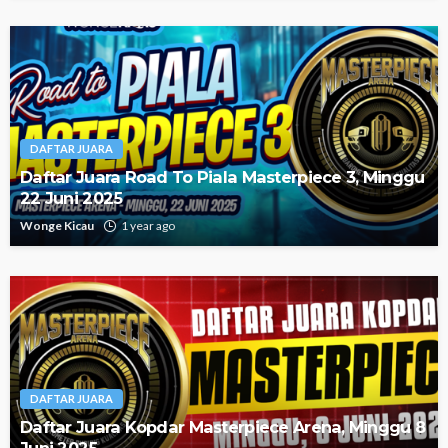
DAFTAR JUARA
Daftar Juara Road To Piala Masterpiece 3, Minggu
22 Juni 2025
Wonge Kicau
1 year ago
DAFTAR JUARA
Daftar Juara Kopdar Masterpiece Arena, Minggu 8
Juni 2025