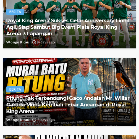
BERITA
Royal King Arena Sukses Gelar Anniversary Lionil
Aqil, Siap Sambut Big Event Piala Royal King
Arena 3 Lapangan
Wonge Kicau
4 days ago
BERITA
Pitung Tak Terbendung! Gaco Andalan Mr. Willar
Garuda Muda Kembali Tebar Ancaman di Royal
King Arena
Wonge Kicau
5 days ago