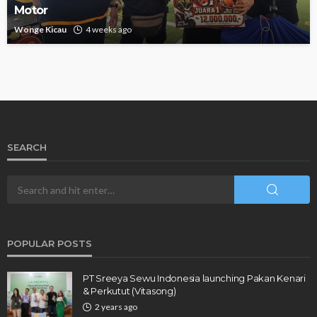
Motor
Wonge Kicau
4 weeks ago
SEARCH
POPULAR POSTS
PT Sreeya Sewu Indonesia launching Pakan Kenari
& Perkutut (Vitasong)
2 years ago