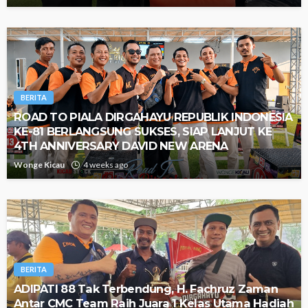
BERITA
ROAD TO PIALA DIRGAHAYU REPUBLIK INDONESIA
KE-81 BERLANGSUNG SUKSES, SIAP LANJUT KE
4TH ANNIVERSARY DAVID NEW ARENA
Wonge Kicau
4 weeks ago
BERITA
ADIPATI 88 Tak Terbendung, H. Fachruz Zaman
Antar CMC Team Raih Juara 1 Kelas Utama Hadiah