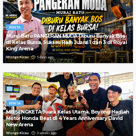
BERITA
Murai Batu PANGERAN MUDA Diburu Banyak Bos
di Kelas Bursa, Sukses Raih Juara 1 dan 3 di Royal
King Arena
Wonge Kicau
5 days ago
BERITA
MB SENGKETA Juara Kelas Utama, Boyong Hadiah
Motor Honda Beat di 4 Years Anniversary David
New Arena
Wonge Kicau
3 weeks ago