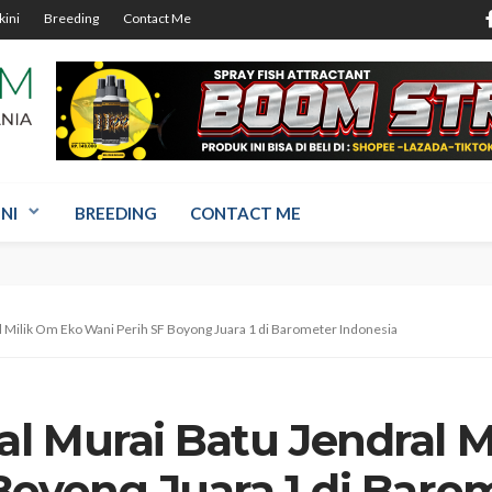
kini
Breeding
Contact Me
NI
BREEDING
CONTACT ME
 Milik Om Eko Wani Perih SF Boyong Juara 1 di Barometer Indonesia
l Murai Batu Jendral M
Boyong Juara 1 di Baro