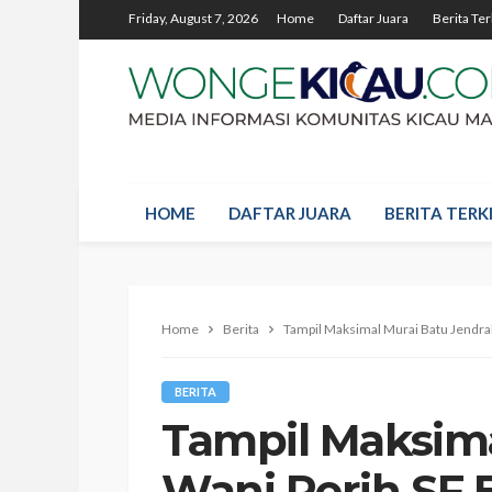
Friday, August 7, 2026
Home
Daftar Juara
Berita Ter
HOME
DAFTAR JUARA
BERITA TERKI
Home
Berita
Tampil Maksimal Murai Batu Jendral
BERITA
Tampil Maksima
Wani Perih SF 