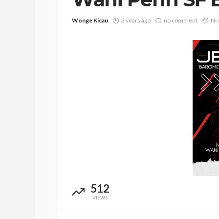
Wonge Kicau
3 years ago
no comment
No
512
VIEWS