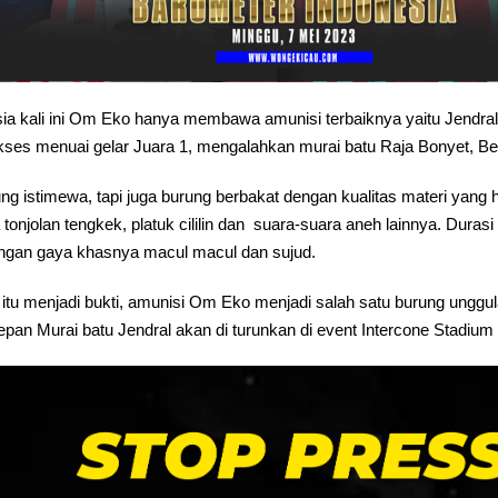
ia kali ini Om Eko hanya membawa amunisi terbaiknya yaitu Jendral
sukses menuai gelar Juara 1, mengalahkan murai batu Raja Bonyet, Be
 istimewa, tapi juga burung berbakat dengan kualitas materi yang he
tonjolan tengkek, platuk cililin dan suara-suara aneh lainnya. Durasi
dengan gaya khasnya macul macul dan sujud.
tu menjadi bukti, amunisi Om Eko menjadi salah satu burung unggula
pan Murai batu Jendral akan di turunkan di event Intercone Stadium 