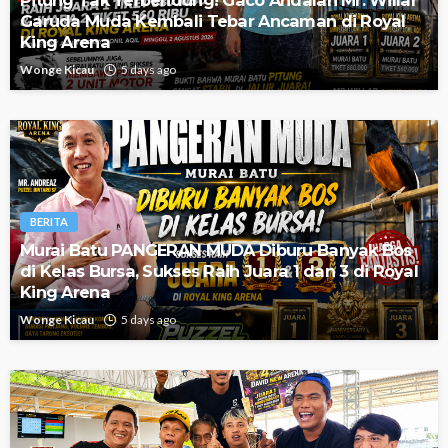
Pitung Tak Terbendung! Gaco Andalan Mr. Willar
Garuda Muda Kembali Tebar Ancaman di Royal
King Arena
Wonge Kicau
5 days ago
BERITA
Murai Batu PANGERAN MUDA Diburu Banyak Bos
di Kelas Bursa, Sukses Raih Juara 1 dan 3 di Royal
King Arena
Wonge Kicau
5 days ago