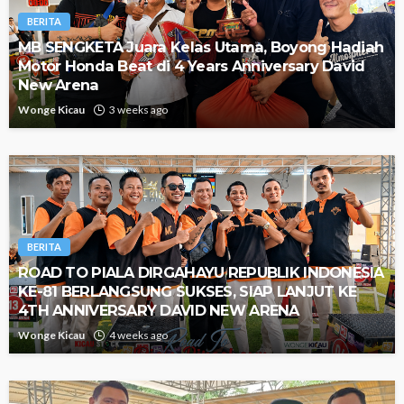
BERITA
MB SENGKETA Juara Kelas Utama, Boyong Hadiah
Motor Honda Beat di 4 Years Anniversary David
New Arena
Wonge Kicau
3 weeks ago
BERITA
ROAD TO PIALA DIRGAHAYU REPUBLIK INDONESIA
KE-81 BERLANGSUNG SUKSES, SIAP LANJUT KE
4TH ANNIVERSARY DAVID NEW ARENA
Wonge Kicau
4 weeks ago