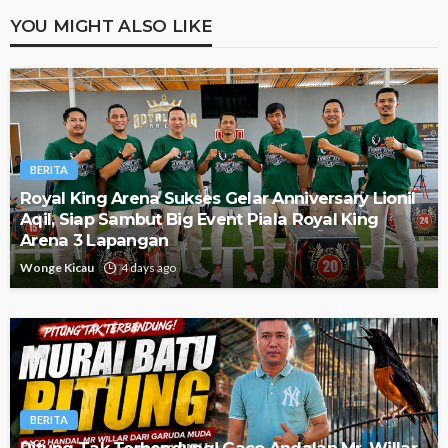
YOU MIGHT ALSO LIKE
BERITA
Royal King Arena Sukses Gelar Anniversary Lionil
Aqil, Siap Sambut Big Event Piala Royal King
Arena 3 Lapangan
Wonge Kicau
4 days ago
BERITA