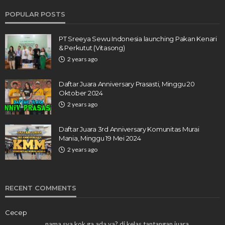
POPULAR POSTS
PT Sreeya Sewu Indonesia launching Pakan Kenari
& Perkutut (Vitasong)
2 years ago
Daftar Juara Anniversary Prasasti, Minggu 20
Oktober 2024
2 years ago
Daftar Juara 3rd Anniversary Komunitas Murai
Mania, Minggu 19 Mei 2024
2 years ago
RECENT COMMENTS
Cecep
nama sya kok ga ada ya? di kelas tantangan juara…