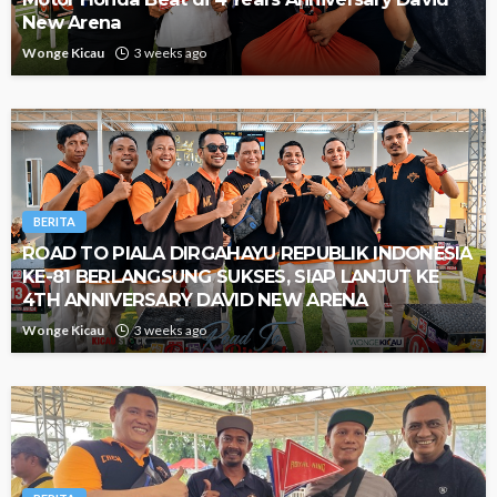
New Arena
Wonge Kicau
3 weeks ago
BERITA
ROAD TO PIALA DIRGAHAYU REPUBLIK INDONESIA
KE-81 BERLANGSUNG SUKSES, SIAP LANJUT KE
4TH ANNIVERSARY DAVID NEW ARENA
Wonge Kicau
3 weeks ago