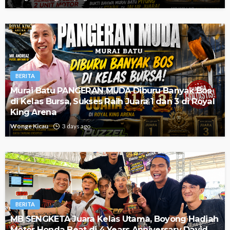
BERITA
Murai Batu PANGERAN MUDA Diburu Banyak Bos
di Kelas Bursa, Sukses Raih Juara 1 dan 3 di Royal
King Arena
Wonge Kicau
3 days ago
BERITA
MB SENGKETA Juara Kelas Utama, Boyong Hadiah
Motor Honda Beat di 4 Years Anniversary David