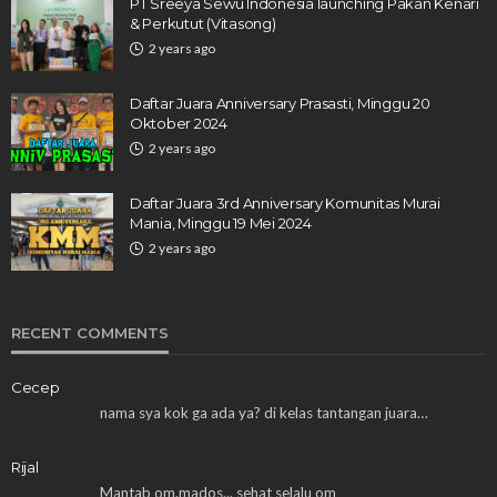
PT Sreeya Sewu Indonesia launching Pakan Kenari
& Perkutut (Vitasong)
2 years ago
Daftar Juara Anniversary Prasasti, Minggu 20
Oktober 2024
2 years ago
Daftar Juara 3rd Anniversary Komunitas Murai
Mania, Minggu 19 Mei 2024
2 years ago
RECENT COMMENTS
Cecep
nama sya kok ga ada ya? di kelas tantangan juara…
Rijal
Mantab om.mados... sehat selalu om