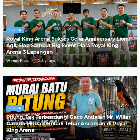
BERITA
Royal King Arena Sukses Gelar Anniversary Lionil
Aqil, Siap Sambut Big Event Piala Royal King
Arena 3 Lapangan
Wonge Kicau
2 days ago
BERITA
Pitung Tak Terbendung! Gaco Andalan Mr. Willar
Garuda Muda Kembali Tebar Ancaman di Royal
King Arena
Wonge Kicau
3 days ago