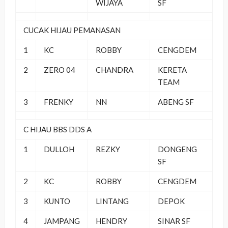
WIJAYA
SF
CUCAK HIJAU PEMANASAN
1
KC
ROBBY
CENGDEM
2
ZERO 04
CHANDRA
KERETA
TEAM
3
FRENKY
NN
ABENG SF
C HIJAU BBS DDS A
1
DULLOH
REZKY
DONGENG
SF
2
KC
ROBBY
CENGDEM
3
KUNTO
LINTANG
DEPOK
4
JAMPANG
HENDRY
SINAR SF