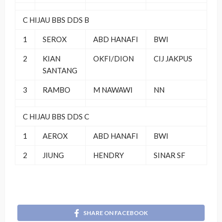
C HIJAU BBS DDS B
1
SEROX
ABD HANAFI
BWI
2
KIAN
OKFI/DION
CIJ JAKPUS
SANTANG
3
RAMBO
M NAWAWI
NN
C HIJAU BBS DDS C
1
AEROX
ABD HANAFI
BWI
2
JIUNG
HENDRY
SINAR SF
SHARE ON FACEBOOK