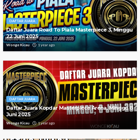
DAFTAR JUARA
Daftar Juara Road To Piala Masterpiece 3, Minggu
22 Juni 2025
Wonge Kicau
1 year ago
DAFTAR JUARA
Daftar Juara Kopdar Masterpiece Arena, Minggu 8
Juni 2025
Wonge Kicau
1 year ago