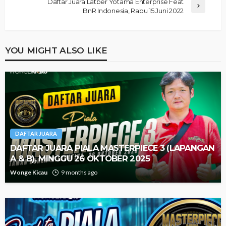
Daftar Juara Latber Yotama Enterprise Feat
BnR Indonesia, Rabu 15 Juni 2022
YOU MIGHT ALSO LIKE
DAFTAR JUARA
DAFTAR JUARA PIALA MASTERPIECE 3 (LAPANGAN
A & B), MINGGU 26 OKTOBER 2025
Wonge Kicau
9 months ago