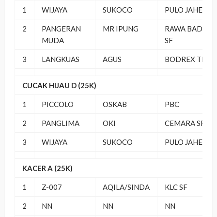
1
WIJAYA
SUKOCO
PULO JAHE
2
PANGERAN
MR IPUNG
RAWA BADUN
MUDA
SF
3
LANGKUAS
AGUS
BODREX TEA
CUCAK HIJAU D (25K)
1
PICCOLO
OSKAB
PBC
2
PANGLIMA
OKI
CEMARA SF
3
WIJAYA
SUKOCO
PULO JAHE
KACER A (25K)
1
Z-007
AQILA/SINDA
KLC SF
2
NN
NN
NN