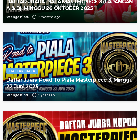
DAFTAR JUARA PIALA MASTERPIECE 3 (LAPANGAN
A & B), MINGGU 26 OKTOBER 2025
Wonge Kicau
9 months ago
DAFTAR JUARA
Daftar Juara Road To Piala Masterpiece 3, Minggu
22 Juni 2025
Wonge Kicau
1 year ago