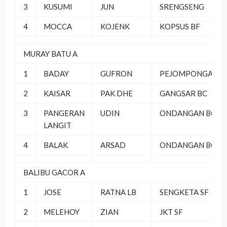
3
KUSUMI
JUN
SRENGSENG
4
MOCCA
KOJENK
KOPSUS BF
MURAY BATU A
1
BADAY
GUFRON
PEJOMPONGAN
2
KAISAR
PAK DHE
GANGSAR BC
3
PANGERAN
UDIN
ONDANGAN BC
LANGIT
4
BALAK
ARSAD
ONDANGAN BC
BALIBU GACOR A
1
JOSE
RATNA LB
SENGKETA SF
2
MELEHOY
ZIAN
JKT SF