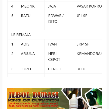
4
MEONK
JAJA
PASAR KOPRO
5
RATU
EDWAR /
JP I SF
DITO
LB REMAJA
1
ADIS
IVAN
SKM SF
2
ARJUNA
HERI
KEMANDORAN
CEPOT
3
JOPEL
CENDIL
UFBC