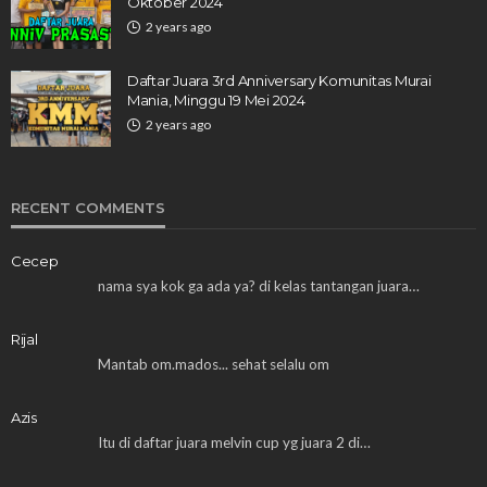
Oktober 2024
2 years ago
Daftar Juara 3rd Anniversary Komunitas Murai
Mania, Minggu 19 Mei 2024
2 years ago
RECENT COMMENTS
Cecep
nama sya kok ga ada ya? di kelas tantangan juara…
Rijal
Mantab om.mados... sehat selalu om
Azis
Itu di daftar juara melvin cup yg juara 2 di…