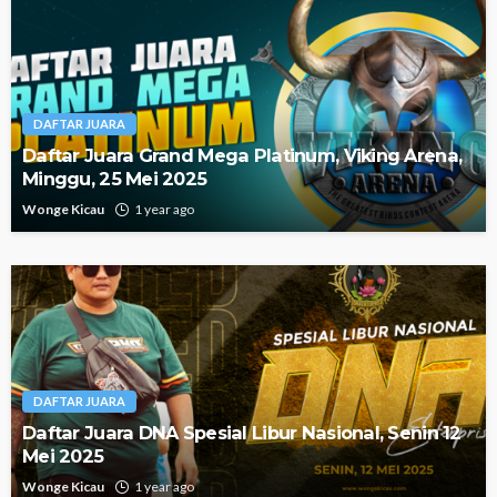
DAFTAR JUARA
Daftar Juara Grand Mega Platinum, Viking Arena,
Minggu, 25 Mei 2025
Wonge Kicau
1 year ago
DAFTAR JUARA
Daftar Juara DNA Spesial Libur Nasional, Senin 12
Mei 2025
Wonge Kicau
1 year ago