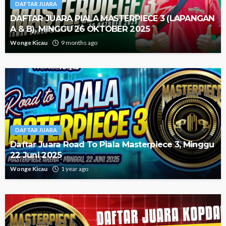
DAFTAR JUARA
DAFTAR JUARA PIALA MASTERPIECE 3 (LAPANGAN
A & B), MINGGU 26 OKTOBER 2025
Wonge Kicau
9 months ago
DAFTAR JUARA
Daftar Juara Road To Piala Masterpiece 3, Minggu
22 Juni 2025
Wonge Kicau
1 year ago